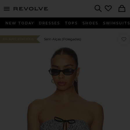
menu - shows more content
Revolve, Apparel & Fashion
Search
NEW TODAY
DRESSES
TOPS
SHOES
SWIMSUIT
Favor
Favor
Sem Alças (polegadas)
#55 MAIS VENDIDOS