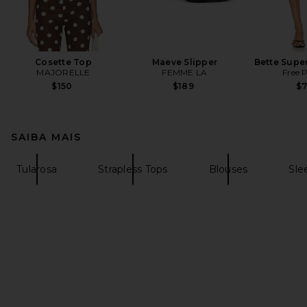
Cosette Top
Maeve Slipper
Bette Super
MAJORELLE
FEMME LA
Free 
$150
$189
$
SAIBA MAIS
Tularosa
Strapless Tops
Blouses
Sle