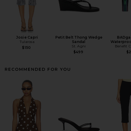
Josie Capri
Petit Belt Thong Wedge
BADgal
Tularosa
Sandal
Waterproo
St. Agni
Benefit 
$150
$499
$
RECOMMENDED FOR YOU