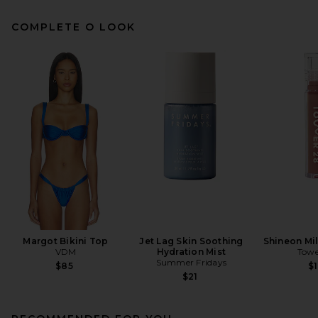
COMPLETE O LOOK
Margot Bikini Top
Jet Lag Skin Soothing
Shineon Mil
VDM
Hydration Mist
Towe
Summer Fridays
$85
$1
$21