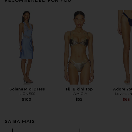
RECOMMENDED FOR YOU
Solana Midi Dress
Fiji Bikini Top
Adore Yo
LIONESS
I.AM.GIA
Lovers an
$100
$55
$68
SAIBA MAIS