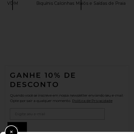
VDM
Biquínis Calcinhas Maiôs e Saídas de Praia
FOOTER
GANHE 10% DE
DESCONTO
Quando você se inscreve em nossa newsletter enviando seu e-mail.
Opte por sair a qualquer momento.
Política de Privacidade
Email Address
Sign Up