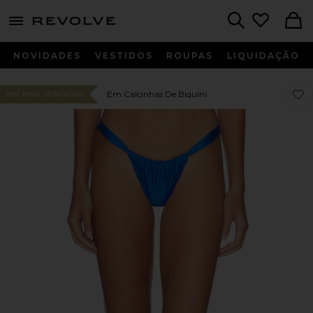
menu - shows more content
Revolve, Apparel & Fashion
Search
NOVIDADES
VESTIDOS
ROUPAS
LIQUIDAÇÃO
Favor
Favor
Em Calcinhas De Biquíni
#82 MAIS VENDIDOS