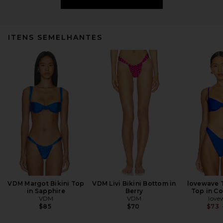
ITENS SEMELHANTES
VDM Margot Bikini Top
VDM Livi Bikini Bottom in
lovewave 
in Sapphire
Berry
Top in Co
VDM
VDM
love
$85
$70
$73