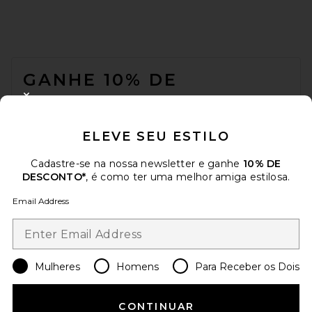
FOOTER
GANHE 10% DE
DESCONTO
CLOSE MODAL
Quando você se inscreve em nossa newsletter enviando seu e-mail.
ELEVE SEU ESTILO
Opte por sair a qualquer momento.
Política de Privacidade
Email Address
Cadastre-se na nossa newsletter e ganhe
10% DE
DESCONTO*
, é como ter uma melhor amiga estilosa.
Sign Up
Email Address
pt
USD
Change Country Regions Preferences
Mulheres
Homens
Para Receber os Dois
CONTINUAR
AJUDE-NOS A MELHORAR!