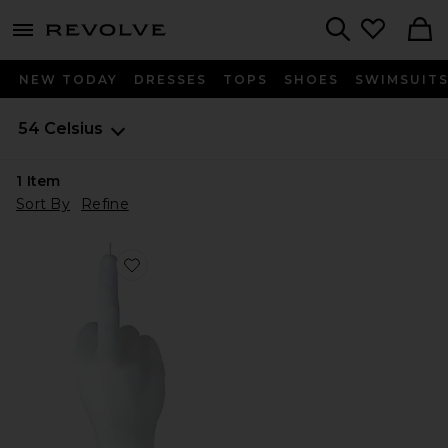
menu - shows more content
Revolve, Apparel & Fashion
Search
NEW TODAY
DRESSES
TOPS
SHOES
SWIMSUIT
54 Celsius
1
Item
Sort By
Refine
Favorite CandleHand F*ck You Candle