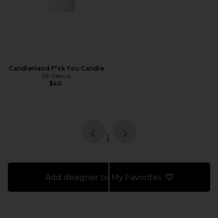
CandleHand F*ck You Candle
54 Celsius
$40
page
of 1, currently selected
1
Add designer to My Favorites