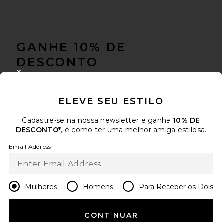
FOOTER
GANHE 10% DE
DESCONTO
CLOSE MODAL
Quando você se inscreve em nossa newsletter enviando seu e-mail.
Opte por sair a qualquer momento.
Política de Privacidade
ELEVE SEU ESTILO
Email Address
Cadastre-se na nossa newsletter e ganhe
10% DE
DESCONTO*
, é como ter uma melhor amiga estilosa.
Sign Up
Email Address
pt
USD
Change Country Regions Preferences
Mulheres
Homens
Para Receber os Dois
AJUDE-NOS A MELHORAR!
CONTINUAR