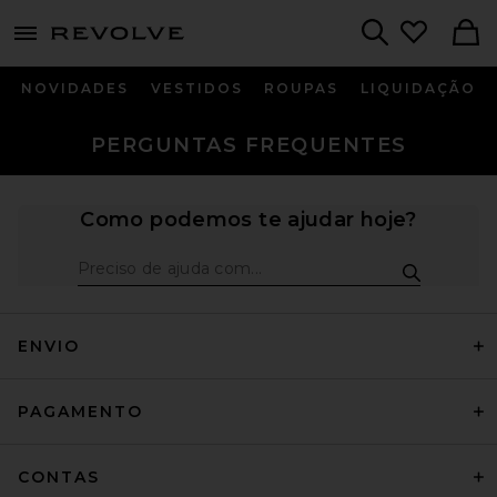
menu - shows more content
Revolve, Apparel & Fashion
Search
NOVIDADES
VESTIDOS
ROUPAS
LIQUIDAÇÃO
PERGUNTAS FREQUENTES
Como podemos te ajudar hoje?
Pesquisa de f
ENVIO
PAGAMENTO
CONTAS