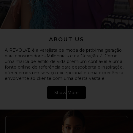
ABOUT US
A REVOLVE é a varejista de moda de próxima geração
para consumidores Millennials e da Geração Z. Como
uma marca de estilo de vida premium confiável e uma
fonte online de referência para descoberta e inspiração,
oferecemos um serviço excepcional e uma experiência
envolvente ao cliente com uma oferta vasta e
selecionada, totalizando mais de 110.000 estilos de
vestuário e calçados, bem como produtos de beleza,
Show More
acessórios e produtos para casa.. Nossa plataforma
dinâmica conecta uma comunidade profundamente
engajada de milhões de consumidores, milhares de
influenciadores globais de moda e mais de 1.400 marcas
emergentes, estabelecidas e próprias. Ao longo de mais
de 20 anos de investimento contínuo em tecnologia,
análise de dados e estratégias inovadoras de marketing e