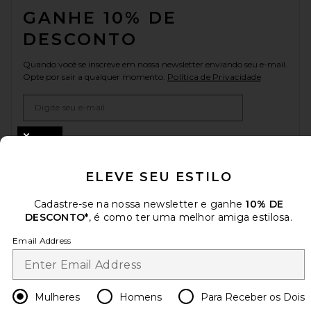
GANHE 10% DE
DESCONTO
Quando você se inscreve em nossa newsletter enviando seu e-mail.
Opte por sair a qualquer momento.
Política de Privacidade
Email Address
Sign Up
CLOSE MODAL
ELEVE SEU ESTILO
pt
USD
Cadastre-se na nossa newsletter e ganhe
Change Country Regions Preferences
10% DE
DESCONTO*
, é como ter uma melhor amiga estilosa.
Email Address
AJUDE-NOS A MELHORAR!
Responda uma rápida pesquisa sobre seu acesso.
Vamos lá!
Mulheres
Homens
Para Receber os Dois