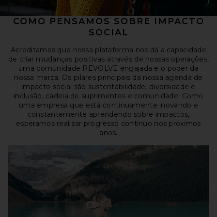
precificação e previsão de tendências.. Nossa tecnologia
proprietária alavanca uma rede de dados abrangente que
COMO PENSAMOS SOBRE IMPACTO
abrange milhões de estilos, atributos e interações com
SOCIAL
clientes, formando um ativo estratégico de centenas de
milhões de pontos de dados. Complementamos esses
Acreditamos que nossa plataforma nos dá a capacidade
esforços com uma organização construída desde o início
de criar mudanças positivas através de nossas operações,
para tomar decisões com foco nos dados e no cliente..
uma comunidade REVOLVE engajada e o poder da
Nossa abordagem facilita novidades constantes, com
nossa marca. Os pilares principais da nossa agenda de
mais de 1.900 novos estilos lançados por semana, em
impacto social são sustentabilidade, diversidade e
média, em 2024. Ilustrando a eficácia do nosso
inclusão, cadeia de suprimentos e comunidade. Como
merchandising baseado em dados, em 2024,
uma empresa que está continuamente inovando e
aproximadamente 82% das nossas vendas líquidas foram
constantemente aprendendo sobre impactos,
a preço integral, o que acreditamos ser
esperamos realizar progresso contínuo nos próximos
consideravelmente superior aos padrões do setor..
anos.
Definimos vendas líquidas a preço integral como vendas
com um preço não inferior a 95% do preço de varejo
integral.
Nossas marcas poderosas e estratégia de marketing
inovadora conectam-se com a crescente demografia de
clientes da próxima geração. Construímos uma grande
comunidade de influenciadores e parceiros de marca,