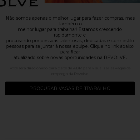
Não somos apenas o melhor lugar para fazer compras, mas
também o
melhor lugar para trabalhar! Estamos crescendo
rapidamente e
procurando por pessoas talentosas, dedicadas e com estilo
pessoas para se juntar à nossa equipe. Clique no link abaixo
para ficar
atualizado sobre novas oportunidades na REVOLVE.
Você será direcionado para o site da ADP para visualizar as vagas de
emprego da Revolve.
PROCURAR VAGAS DE TRABALHO
FOOTER