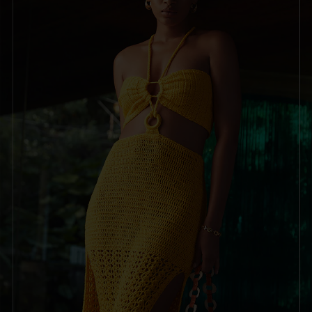
merchandising, construímos uma plataforma e uma
marca poderosas que acreditamos estarem se
conectando com a próxima geração de consumidores e
redefinindo o varejo de moda para o século XXI..
Nossos co-diretores executivos fundaram a REVOLVE
em 2003 com a visão de alavancar canais digitais e
tecnologia para transformar a experiência de compra,
oferecendo um destino único e em escala para
consumidores jovens e ambiciosos.. Acreditamos que
nosso modelo é mais direcionado e selecionado do que
as lojas de departamento premium e oferece uma
seleção e acesso maiores do que os varejistas
especializados, o que nos permite atender de forma
mais eficaz a próxima geração de consumidores..
Para melhorar as ofertas de mercadorias do varejo
tradicional, construímos uma plataforma de tecnologia
proprietária e personalizada para gerenciar quase todos
os aspectos do nosso negócio, com foco particular no
desenvolvimento de algoritmos sofisticados e altamente
automatizados de gerenciamento de estoque,