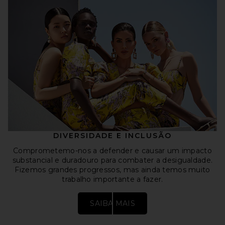
suprimentos e tem a oportunidade de expandir as
margens de lucro bruto a longo prazo.. Construímos um
portfólio de 29 marcas próprias, cada uma elaborada com
atributos únicos e preços semelhantes aos de marcas
premium de terceiros, apoiados por investimentos
dedicados em marketing.. Acreditamos que nossos
consumidores percebem estas como marcas
independentes altamente desejáveis, em vez de marcas
próprias ou marcas de casa. Em 2024, nossas marcas
próprias representaram cinco das nossas dez principais
marcas no segmento REVOLVE e contribuíram com
18,2% das vendas líquidas do segmento REVOLVE.
DIVERSIDADE E INCLUSÃO
Comprometemo-nos a defender e causar um impacto
substancial e duradouro para combater a desigualdade.
Fizemos grandes progressos, mas ainda temos muito
trabalho importante a fazer.
SAIBA MAIS
Abre em uma nova janela