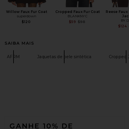
Willow Faux Fur Coat
Cropped Faux Fur Coat
Reese Faux
superdown
BLANKNYC
Jac
BY.
Previous price:
$120
$59
$98
$124
SAIBA MAIS
AFRM
Jaquetas de pele sintética
Cropped 
FOOTER
GANHE 10% DE