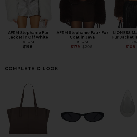
AFRM Stephanie Fur
AFRM Stephanie Faux Fur
LIONESS M
Jacket in Off White
Coat in Java
Fur Jacket 
AFRM
AFRM
LIO
Previous price:
$198
$179
$208
$109
COMPLETE O LOOK