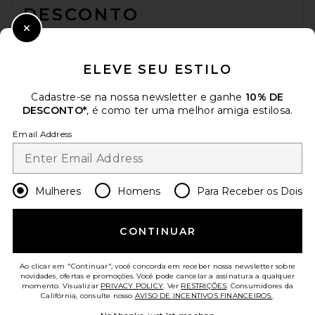
DESCONTO
Close Modal
Quando você se inscreve em nossa newsletter enviando seu e-mail.
Opte por sair a qualquer momento.
Política de Privacidade
ELEVE SEU ESTILO
Email Address
Cadastre-se na nossa newsletter e ganhe
10% DE
DESCONTO*
, é como ter uma melhor amiga estilosa.
Sign Up
Email Address
pt
USD
Change Country Regions Preferences
Mulheres
Homens
Para Receber os Dois
AJUDE-NOS A MELHORAR!
CONTINUAR
Responda uma rápida pesquisa sobre seu acesso.
Vamos lá!
Ao clicar em "Continuar", você concorda em receber nossa newsletter sobre
novidades, ofertas e promoções. Você pode cancelar a assinatura a qualquer
momento. Visualizar
PRIVACY POLICY
. Ver
RESTRIÇÕES
. Consumidores da
ATENDIMENTO AO CLIENTE
Califórnia, consulte nosso
AVISO DE INCENTIVOS FINANCEIROS.
.