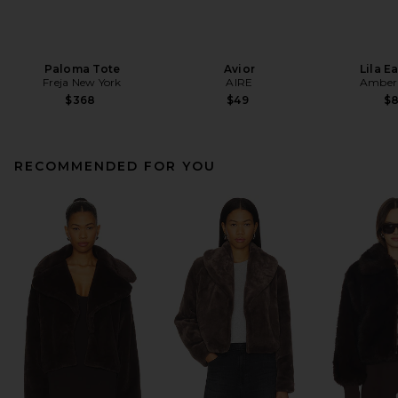
Paloma Tote
Avior
Lila E
Freja New York
AIRE
Amber 
$368
$49
$
RECOMMENDED FOR YOU