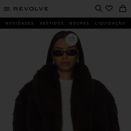
menu - shows more content
Revolve, Apparel & Fashion
Search
NOVIDADES
VESTIDOS
ROUPAS
LIQUIDAÇÃO
Favorito Stephanie Barrel Crop Faux 