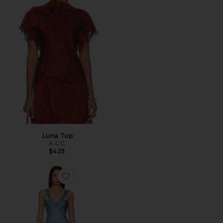
Luna Top
A.L.C.
$425
Favorite Ivy Dress