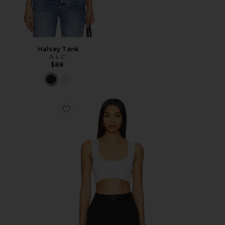
Halsey Tank
A.L.C.
$88
Favorite Jordana Bra