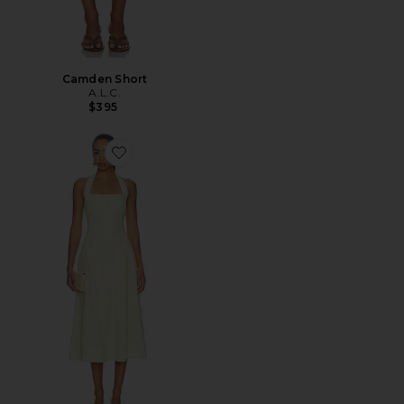
Camden Short
A.L.C.
$395
Favorite Elinor Dress