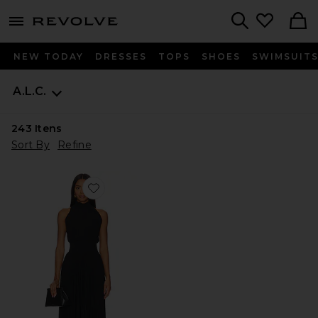
menu - shows more content
Revolve, Apparel & Fashion
Search
NEW TODAY
DRESSES
TOPS
SHOES
SWIMSUIT
A.L.C.
243
Itens
Sort By
Refine
Favorite Renzo Dress