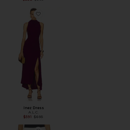
Favorite Inez Dress
Inez Dress
A.L.C.
Previous price:
$591
$695