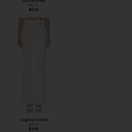
Lucia Dress
A.L.C.
$695
Favorite Sophie II Pant
Sophie II Pant
A.L.C.
$395