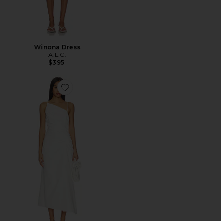
Winona Dress
A.L.C.
$395
Favorite Juno Dress