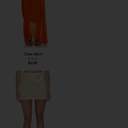
Cleo Skirt
A.L.C.
$495
Favorite Petra Skirt