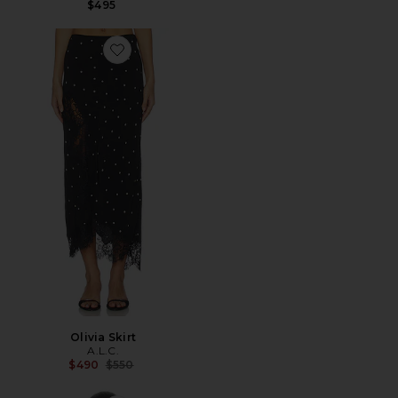
$495
Favorite Olivia Skirt
Olivia Skirt
A.L.C.
Previous price:
$490
$550