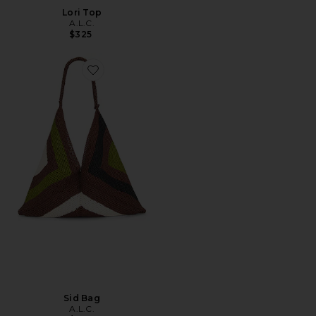
Lori Top
A.L.C.
$325
Favorite Sid Bag
Sid Bag
A.L.C.