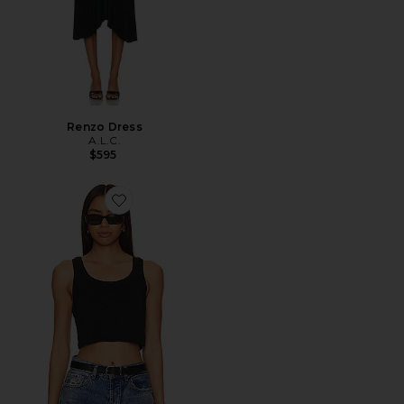
Renzo Dress
A.L.C.
$595
Favorite Halsey Tank