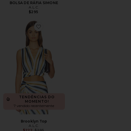
BOLSA DE RÁFIA SIMONE
A.L.C.
$295
Favorite Brooklyn Top
TENDÊNCIAS DO
MOMENTO!
7 vendido recentemente
Brooklyn Top
A.L.C.
Previous price:
$222
$295