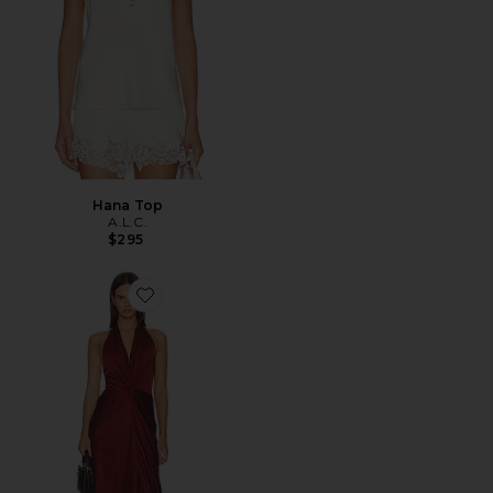
Hana Top
A.L.C.
$295
Favorite Mabel Gown