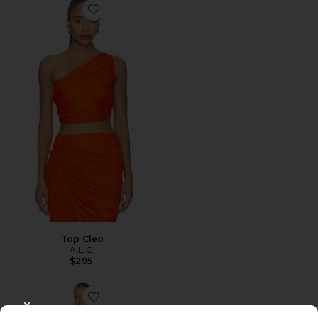
Favorite Top Cleo
Top Cleo
A.L.C.
$295
Favorite Eva Jumpsuit
CLOSE MODAL