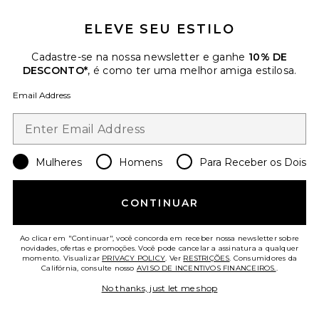
ELEVE SEU ESTILO
Cadastre-se na nossa newsletter e ganhe
10% DE
DESCONTO*
, é como ter uma melhor amiga estilosa.
Email Address
Mulheres
Homens
Para Receber os Dois
CONTINUAR
Eva Jumpsuit
A.L.C.
Previous price:
$522
$695
Ao clicar em "Continuar", você concorda em receber nossa newsletter sobre
novidades, ofertas e promoções. Você pode cancelar a assinatura a qualquer
momento. Visualizar
PRIVACY POLICY
. Ver
RESTRIÇÕES
. Consumidores da
Califórnia, consulte nosso
AVISO DE INCENTIVOS FINANCEIROS.
.
Favorite Nelly Top
No thanks, just let me shop