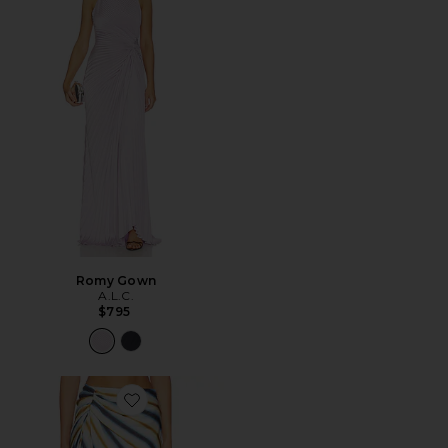
Romy Gown
A.L.C.
$795
Favorite Jean Skirt