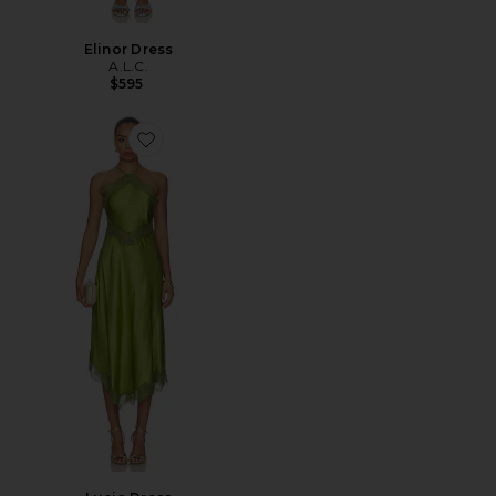
Elinor Dress
A.L.C.
$595
Favorite Lucia Dress