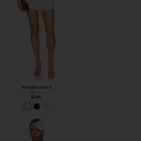
Winston Short
A.L.C.
$395
Favorite Luna Top