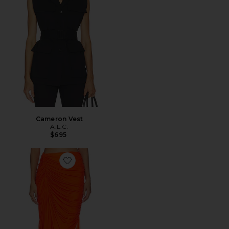
Cameron Vest
A.L.C.
$695
Favorite Cleo Skirt