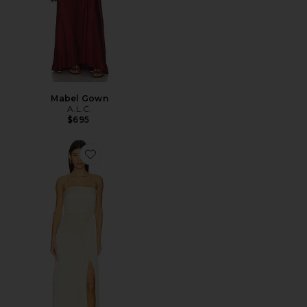
Mabel Gown
A.L.C.
$695
Favorite Layla Gown