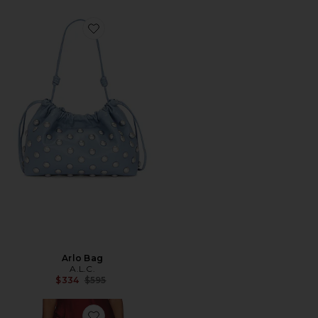
Favorite Arlo Bag
Arlo Bag
A.L.C.
Previous price:
$334
$595