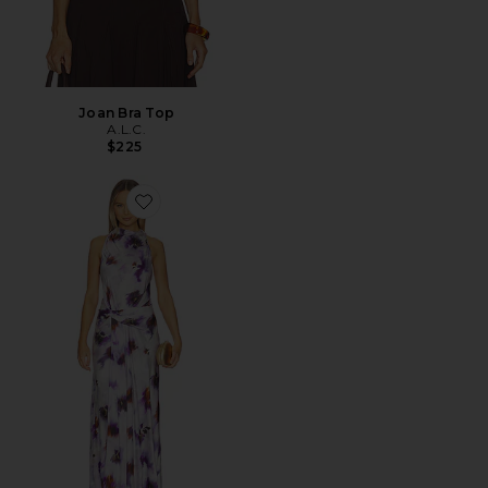
Joan Bra Top
A.L.C.
$225
Favorite Skylar Gown