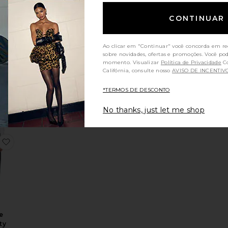
CONTINUAR
Ao clicar em "Continuar" você concorda em re
sobre novidades, ofertas e promoções. Você po
cket
momento. Visualizar
Política de Privacidade
Consumidores da
Califórnia, consulte nosso
AVISO DE INCENTIV
e
*TERMOS DE DESCONTO
ce:
No thanks, just let me shop
ans
ini Skirt
inal Straight Leg Jean
favoritoVintage Maternity Baggy Jeans
e
ty