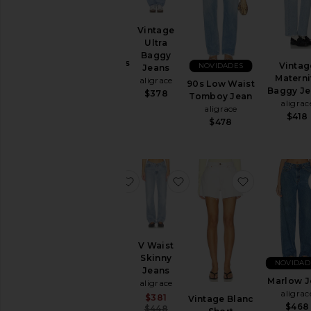
Vintage
Tomboy
Ultra
Straight
Baggy
Leg Jeans
Vintag
NOVIDADES
Jeans
aligrace
Materni
aligrace
90s Low Waist
$498
Baggy Je
$378
Tomboy Jean
aligrac
aligrace
$418
$478
favoritoTomboy Short
favoritoV Waist Skinny J
favoritoVin
V Waist
Tomboy
Skinny
NOVIDAD
Short
Jeans
aligrace
Marlow J
aligrace
$438
aligrac
Sale price:
$381
Vintage Blanc
$468
Previous price:
$448