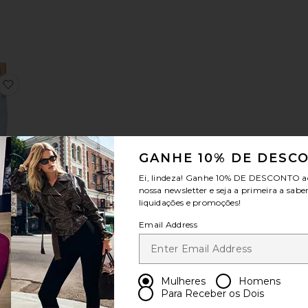
RRIL NOA
favoritoBARRIL MONROE
GANHE 10% DE DESC
ES
Ei, lindeza! Ganhe
10% DE DESCONTO
a
L
nossa newsletter e seja a primeira a sabe
OE
liquidações e promoções!
e
Email Address
Mulheres
Homens
e Leg Jeans
INTURA DUPLA PERSONALIZADA
favoritoAvant Pocket Jean
Para Receber os Dois