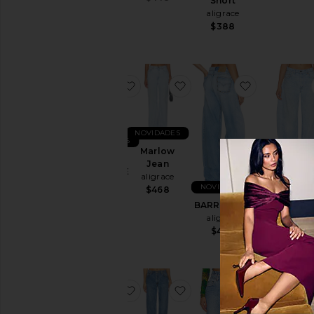
Short
aligrace
$388
favoritoBARRIL MONROE
favoritoMarlow Jean
favoritoBA
NOVIDADES
NOVIDADES
Marlow
BARRIL
Jean
NOVIDAD
MONROE
aligrace
aligrace
BARRI
NOVIDADES
$468
$488
MONR
BARRIL NOA
aligrac
aligrace
$488
$498
favoritoVintage Wide Leg Jeans
favorito90's Trouser Wid
favoritoC