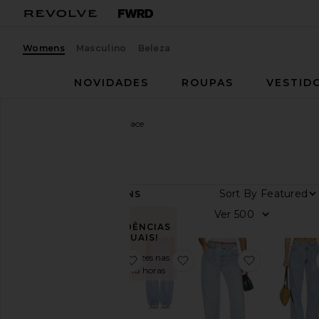
Womens
Masculino
Beleza
NOVIDADES
ROUPAS
VESTID
Mulheres
Marcas
Aligrace
Aligrace
Sort By
60
ITENS
Categoria
Ver
TENDÊNCIAS
Jeans
ATUAIS!
Shorts
Vendido 5 vezes nas
favoritoVintage Relaxed Split Jeans
favoritoVintage Barrel W
favoritoVin
últimas 48 horas
Saias
Blusas