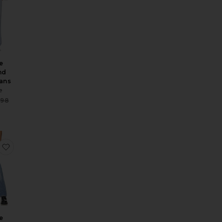
e
nd
eans
e
Sale price:
498
Previous price:
ce:
hort
Relaxed Long Jeans
SPARTILHO VINTAGE PERSONALIZADO
favoritoVintage Kelsey Jeans
e