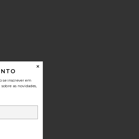
ONTO
o se inscrever em
r sobre as novidades,