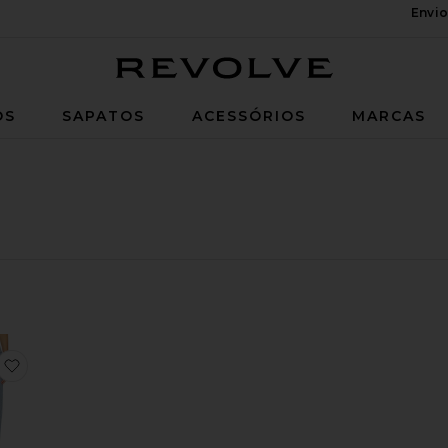
Envio
Revolve
OS
SAPATOS
ACESSÓRIOS
MARCAS
ide Leg Jeans
tage Brigette Jeans
favoritoSignature Baggy Straight Leg Jean