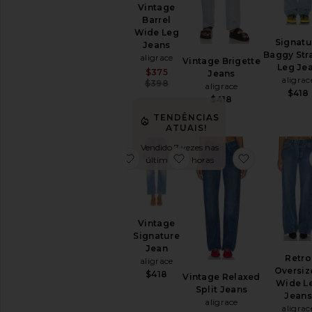
Vintage
Tamanho
Vintage
Barrel
Relaxed
Wide Leg
Split
Signatu
Jeans
Cor
Jeans
Baggy Str
aligrace
Vintage Brigette
aligrace
Leg Je
Sale price:
$375
Jeans
$418
aligrac
Previous price:
$398
aligrace
Preço
$418
$418
TENDÊNCIAS
ATUAIS!
Vendido 7 vezes nas
favoritoOff-duty Short
favoritoVintage Signatur
favoritoVin
últimas 48 horas
Vintage
Off-duty
Signature
Short
Jean
aligrace
Retro
aligrace
$448
Oversiz
$418
Vintage Relaxed
Wide L
Split Jeans
Jeans
aligrace
aligrac