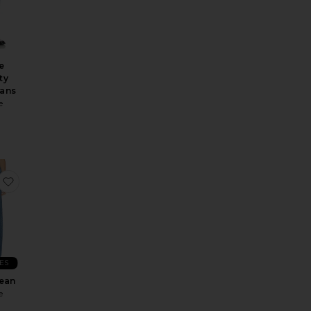
e
ty
ans
e
eans
tage Blanc Short
favoritoMarlow Jean
ES
ean
e