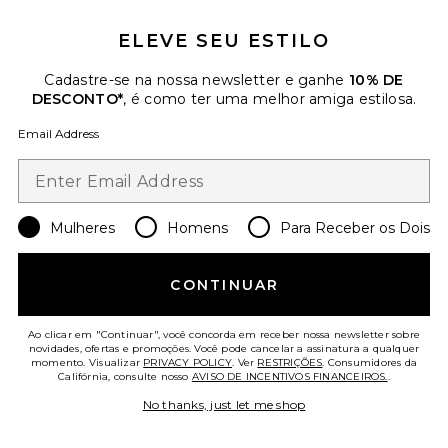
ELEVE SEU ESTILO
Cadastre-se na nossa newsletter e ganhe
10% DE
DESCONTO*
, é como ter uma melhor amiga estilosa.
Email Address
Favorite SÉRUM HIDRATANTE BETA GLUCAN & RES
Mulheres
Homens
Para Receber os Dois
CONTINUAR
Ao clicar em "Continuar", você concorda em receber nossa newsletter sobre
novidades, ofertas e promoções. Você pode cancelar a assinatura a qualquer
momento. Visualizar
PRIVACY POLICY
. Ver
RESTRIÇÕES
. Consumidores da
Califórnia, consulte nosso
AVISO DE INCENTIVOS FINANCEIROS.
.
No thanks, just let me shop