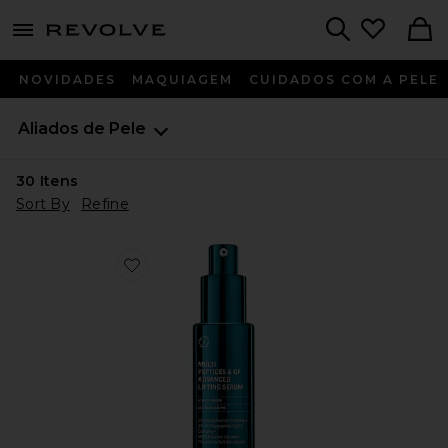
menu - shows more content
Revolve, Apparel & Fashion
Search
NOVIDADES
MAQUIAGEM
CUIDADOS COM A PELE
Aliados de Pele
30
Itens
Sort By
Refine
Favorite Multi Peptides & Growth Factor Advanced Li