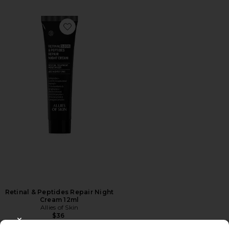
Favorite Retinal & Peptides Repair Night Cream 12ml
Retinal & Peptides Repair Night
Cream 12ml
Allies of Skin
$36
CLOSE MODAL