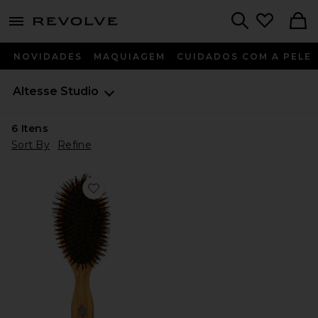
menu - shows more content
Revolve, Apparel & Fashion
Search
NOVIDADES
MAQUIAGEM
CUIDADOS COM A PELE
Altesse Studio
6
Itens
Sort By
Refine
Favorite Beaute Classic Repair & Shine Brush Fine To 