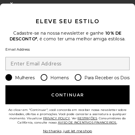
DESCONTO
CLOSE MODAL
Quando você se inscreve em nossa newsletter enviando seu e-mail.
ELEVE SEU ESTILO
Opte por sair a qualquer momento.
Política de Privacidade
Email Address
Cadastre-se na nossa newsletter e ganhe
10% DE
DESCONTO*
, é como ter uma melhor amiga estilosa.
Sign Up
Email Address
pt
USD
Change Country Regions Preferences
Mulheres
Homens
Para Receber os Dois
CONTINUAR
AJUDE-NOS A MELHORAR!
Responda uma rápida pesquisa sobre seu acesso.
Vamos lá!
Ao clicar em "Continuar", você concorda em receber nossa newsletter sobre
novidades, ofertas e promoções. Você pode cancelar a assinatura a qualquer
momento. Visualizar
PRIVACY POLICY
. Ver
RESTRIÇÕES
. Consumidores da
ATENDIMENTO AO CLIENTE
Califórnia, consulte nosso
AVISO DE INCENTIVOS FINANCEIROS.
.
No thanks, just let me shop