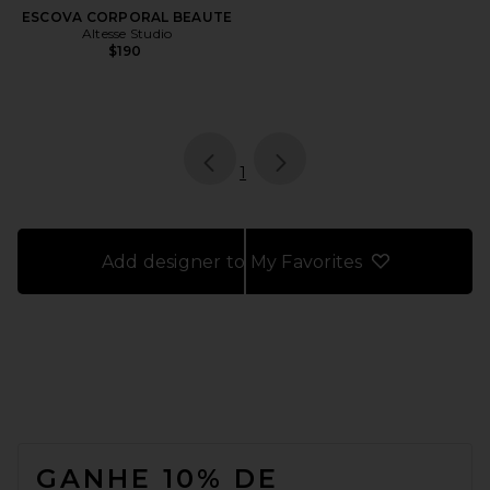
ESCOVA CORPORAL BEAUTE
Altesse Studio
$190
page
of 1, currently selected
1
Add designer to My Favorites
FOOTER
GANHE 10% DE