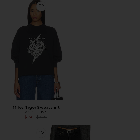
Favorite Miles Tiger Sweatshirt
Miles Tiger Sweatshirt
ANINE BING
Previous price:
$150
$220
Favorite Hugh Jeans