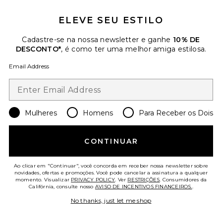
ELEVE SEU ESTILO
Cadastre-se na nossa newsletter e ganhe
10% DE
DESCONTO*
, é como ter uma melhor amiga estilosa.
Email Address
Mulheres
Homens
Para Receber os Dois
Nicks Bucket Hat
ANINE BING
CONTINUAR
$85
Ao clicar em "Continuar", você concorda em receber nossa newsletter sobre
novidades, ofertas e promoções. Você pode cancelar a assinatura a qualquer
Favorite Nicks Bucket Hat
momento. Visualizar
PRIVACY POLICY
. Ver
RESTRIÇÕES
. Consumidores da
Califórnia, consulte nosso
AVISO DE INCENTIVOS FINANCEIROS.
.
No thanks, just let me shop