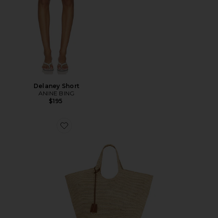
Delaney Short
ANINE BING
$195
Favorite Lili Tote Raphia Bag