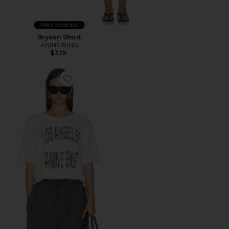
Mais Vendidos
Bryson Short
ANINE BING
$325
Favorite Johnny Cropped Tee