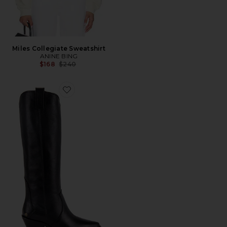
Miles Collegiate Sweatshirt
ANINE BING
Previous price:
$168
$240
Favorite Tall Tania Boot