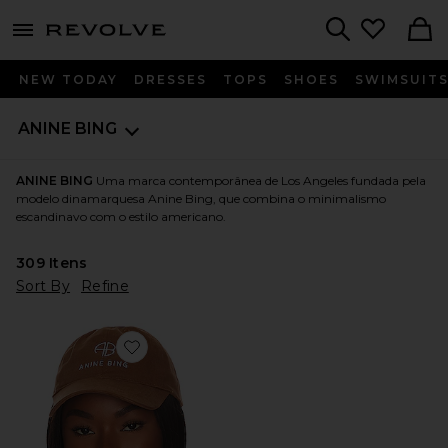
menu - shows more content
Revolve, Apparel & Fashion
Search
NEW TODAY
DRESSES
TOPS
SHOES
SWIMSUIT
ANINE BING
ANINE BING
Uma marca contemporânea de Los Angeles fundada pela
modelo dinamarquesa Anine Bing, que combina o minimalismo
escandinavo com o estilo americano.
309
Itens
Sort By
Refine
Favorite Jeremy Baseball Cap