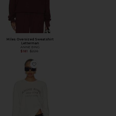
Miles Oversized Sweatshirt
Letterman
ANINE BING
Previous price:
$181
$220
Favorite ESTÊNCIL DE NOVA YORK DE MANGA COM