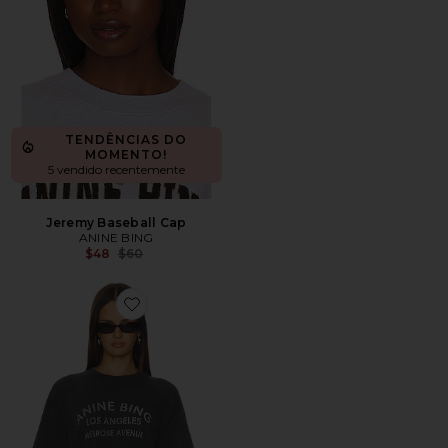
TENDÊNCIAS DO
MOMENTO!
5 vendido recentemente
Jeremy Baseball Cap
ANINE BING
Previous price:
$48
$60
Favorite CAMISETA MELROSE STENCIL WAGNER