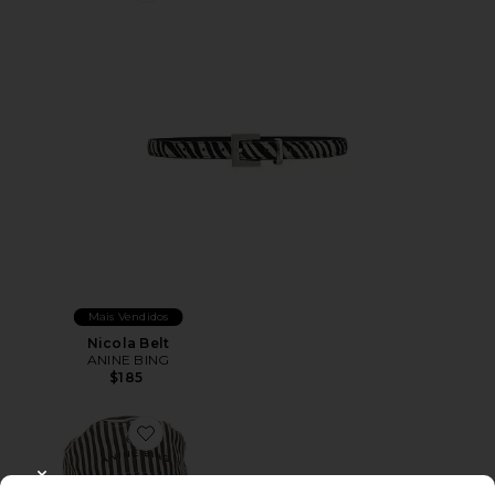
Mais Vendidos
Nicola Belt
ANINE BING
$185
Favorite Nicks Bucket Hat
CLOSE MODAL