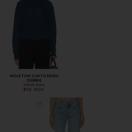
MOLETOM CURTO PARIS
DEBBIE
ANINE BING
Previous price:
$110
$220
Favorite Hugh Jean