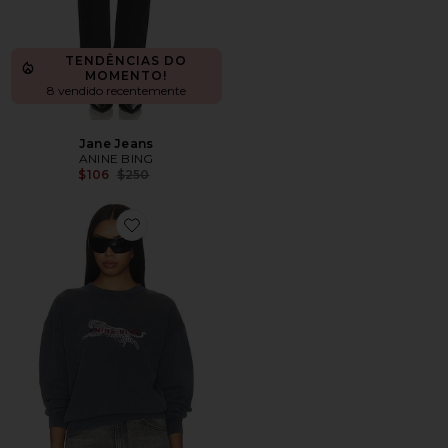
TENDÊNCIAS DO
MOMENTO!
8 vendido recentemente
Jane Jeans
ANINE BING
Previous price:
$106
$250
Favorite MOLETOM COM ESTAMPA DE LEOPARDO 