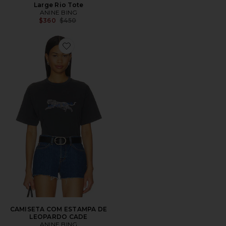
Large Rio Tote
ANINE BING
Previous price:
$360
$450
Favorite CAMISETA COM ESTAMPA DE LEOPARDO 
CAMISETA COM ESTAMPA DE
LEOPARDO CADE
ANINE BING