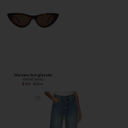
Marsais Sunglasses
ANINE BING
Previous price:
$120
$200
Favorite Roy Jeans