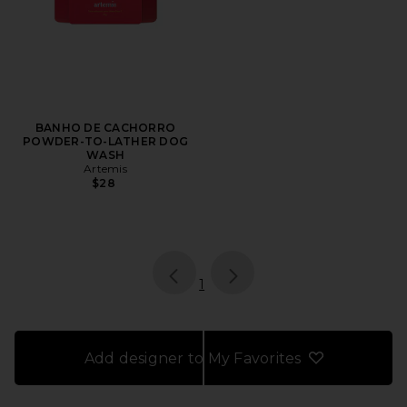
BANHO DE CACHORRO
POWDER-TO-LATHER DOG
WASH
Artemis
$28
page
of 1, currently selected
1
Add designer to My Favorites