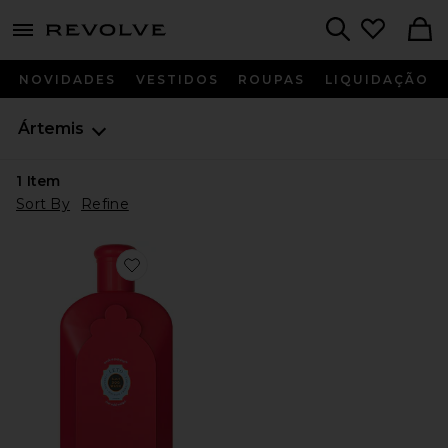
menu - shows more content
Revolve, Apparel & Fashion
Search
NOVIDADES
VESTIDOS
ROUPAS
LIQUIDAÇÃO
Ártemis
1
Item
Sort By
Refine
Favorite BANHO DE CACHORRO POWDER-TO-LAT