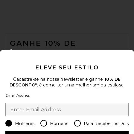
FOOTER
GANHE 10% DE
DESCONTO
CLOSE MODAL
Quando você se inscreve em nossa newsletter enviando seu e-mail.
ELEVE SEU ESTILO
Opte por sair a qualquer momento.
Política de Privacidade
Email Address
Cadastre-se na nossa newsletter e ganhe
10% DE
DESCONTO*
, é como ter uma melhor amiga estilosa.
Sign Up
Email Address
pt
USD
Change Country Regions Preferences
Mulheres
Homens
Para Receber os Dois