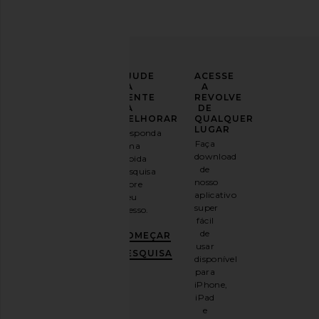
LEVE
AJUDE
ACESSE
SEU
A
A
LOOK
GENTE
REVOLVE
PARA
A
DE
UM
MELHORAR
QUALQUER
NOVO
LUGAR
Responda
NÍVEL
Faça
uma
download
rápida
Inscreva-
de
pesquisa
se em
nosso
sobre
nosso
aplicativo
seu
boletim
super
acesso.
informativo
fácil
por e-
de
COMEÇAR
mail
usar
e
GANHE
PESQUISA
disponível
10%
para
DE
iPhone,
DESCONTO
.
iPad
É
e
como