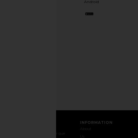
Android
ter
uma
melhor
amiga
estilosa.
Cancele
a
qualquer
momento.
Política
de
Privacidade
Email
Address
INSCREVER-SE
ATENDIMENTO AO
INFORMATION
CLIENTE
About
Entre em
Envio e
Por que
Us