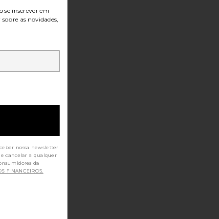
o se inscrever em
r sobre as novidades,
ceber nossa newsletter
de cancelar a qualquer
OS FINANCEIROS.