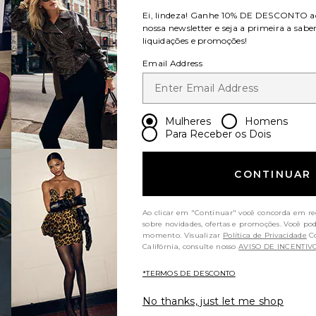
Ei, lindeza! Ganhe
10% DE DESCONTO
a
nossa newsletter e seja a primeira a sabe
liquidações e promoções!
Email Address
oCALÇAS SOBREPOSTAS TOVE
favoritoVESTIDO MIDI DECOTADO TATE
Mulheres
Homens
Para Receber os Dois
DO
CONTINUAR
ADO
E
s
Ao clicar em "Continuar" você concorda em re
Sale price:
sobre novidades, ofertas e promoções. Você po
ÇÃO
momento. Visualizar
Política de Privacidade
Consumidores da
)
Califórnia, consulte nosso
AVISO DE INCENTIV
Previous price:
*TERMOS DE DESCONTO
No thanks, just let me shop
oGOLA REDONDA EM CASHMERE SOBREPOSTA TOVE
favoritoPOLO DE CASHMERE TOVE