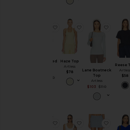
favoritoIris Layered Tank
favoritoHaze Top
favoritoL
Iris Layered
Haze Top
Reese 
Tank
Artless
Lane Boatneck
Artles
Artless
$78
Top
$58
Sale price:
$36
$100
Artless
Previous price:
Sale price:
$103
$110
Previous p
favoritoCALÇAS COM FRANJAS B
favoritoInez Scoop Ta
favoritoK