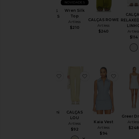
NOVIDADES
Malhas
Wren Silk
SHORTS
e
CALÇ
Top
MINI ELLIS
Tricôs
CALÇAS ROWE
RELAXE
Artless
Artless
Blusas
Artless
LINH
$210
$100
Artles
$240
$114
Tamanho
Cor
favoritoRomy Mini Dress
favoritoCALÇAS LOU
favoritoK
Preço
Romy Mini
CALÇAS
Greer D
Dress
LOU
Kaia Vest
Artles
Artless
Artless
Artless
$24
$124
$92
$94