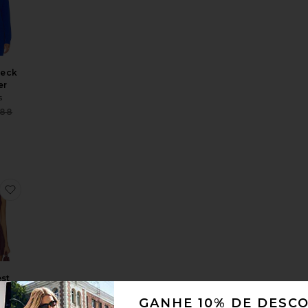
neck
er
s
Sale price:
188
Previous price:
ogan Top
favoritoKaia Vest
est
s
GANHE 10% DE DESC