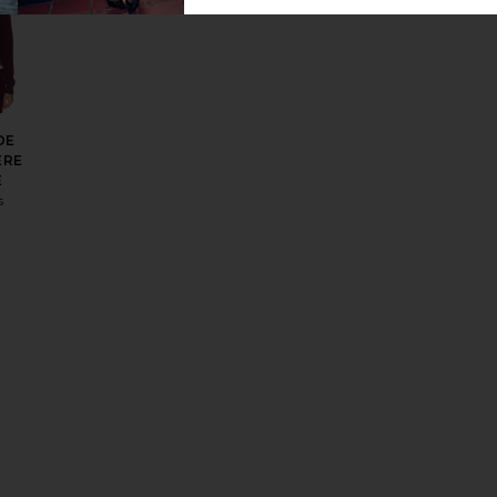
DE
ERE
E
s