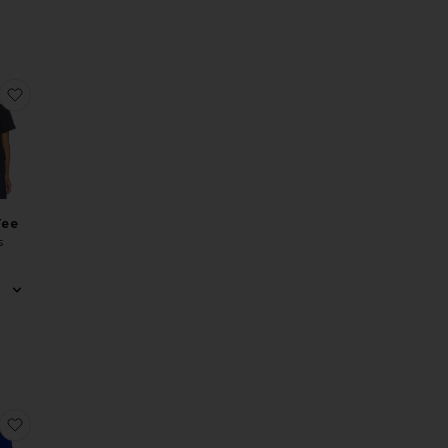
ane Boatneck Top
favoritoReese Tee
Tee
s
rice:
LAIR
nk
aia Skort
favoritoTove V-neck Sweater