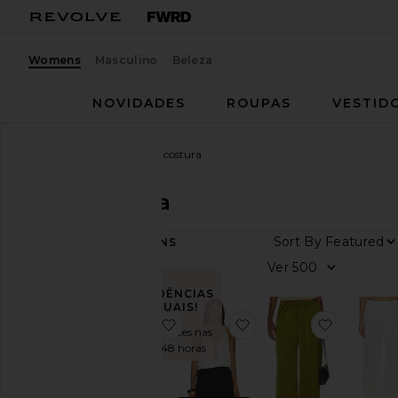
Womens
Masculino
Beleza
NOVIDADES
ROUPAS
VESTID
Mulheres
Marcas
Sem costura
Sem costura
Sort By
28
ITENS
Categoria
Ver
Vestidos
TENDÊNCIAS
ATUAIS!
Loungewear
favoritoSHORTS MINI ELLIS
favoritoWren Silk Top
favorit
Vendido 6 vezes nas
Calças
últimas 48 horas
Shorts
Saias