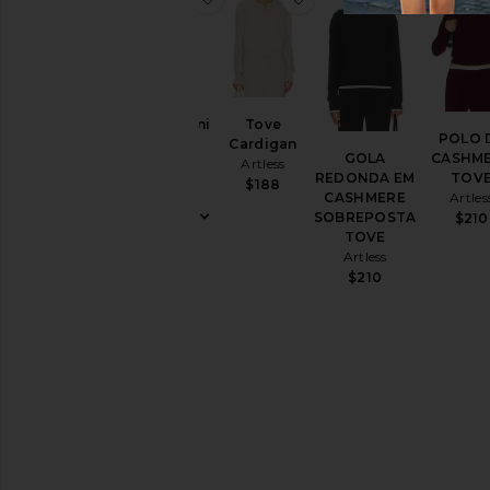
Romy Mini
Tove
POLO 
Dress
Cardigan
GOLA
CASHM
Artless
Artless
REDONDA EM
TOV
$124
$188
CASHMERE
Artles
SOBREPOSTA
$210
TOVE
Artless
$210