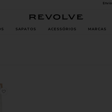
Envio
Revolve
OS
SAPATOS
ACESSÓRIOS
MARCAS
oCALÇAS ROWE
favoritoCALÇAS RELAXED EM LINHO