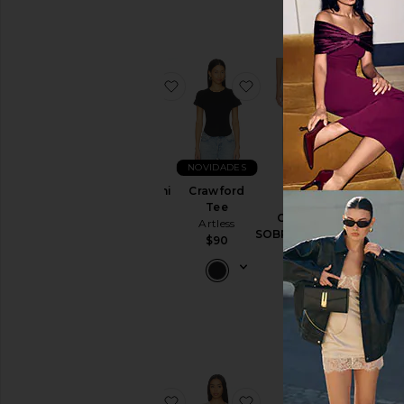
$128
favoritoRhea Mini Dress
favoritoCrawford Tee
favorit
NOVIDADES
Rhea Mini
Crawford
VESTI
Dress
Tee
CALÇAS
MIDI
Artless
Artless
SOBREPOSTAS
DECOT
$124
$90
TOVE
TAT
Artless
Artles
$248
$37
(PROMO
FINAL
$145
favoritoRomy Mini Dress
favoritoTove Cardigan
favorit