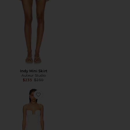
Indy Mini Skirt
Auteur Studio
Previous price:
$235
$250
Favorite Mae Dress