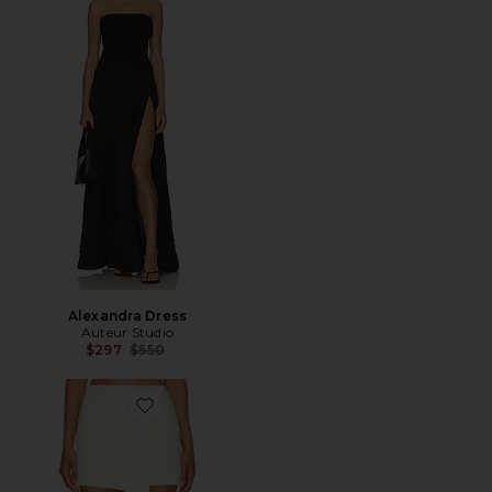
Alexandra Dress
Auteur Studio
Previous price:
$297
$550
Favorite Indy Mini Skirt