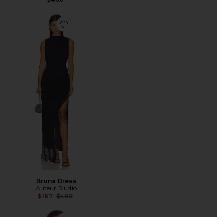
Favorite Bruna Dress
Bruna Dress
Auteur Studio
Previous price:
$187
$490