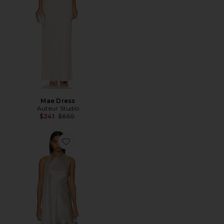
Mae Dress
Auteur Studio
Previous price:
$241
$650
Favorite Vestido Cassidy