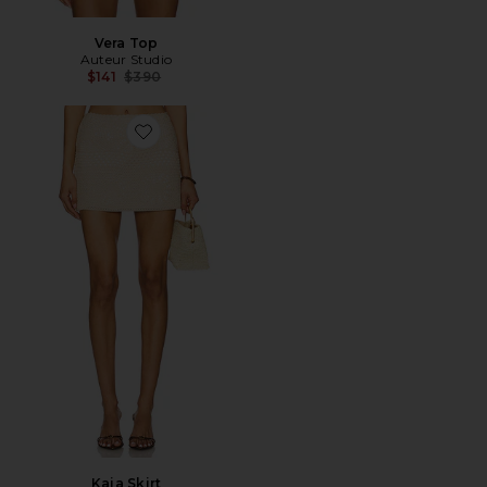
Vera Top
Auteur Studio
Previous price:
$141
$390
Favorite Kaia Skirt
Kaia Skirt