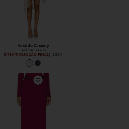
Vestido Cassidy
Auteur Studio
Previous price:
$151 (PROMOÇÃO FINAL)
$350
Favorite Melanie Skirt