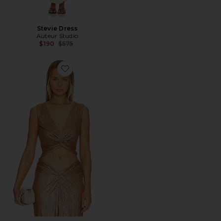
Stevie Dress
Auteur Studio
Previous price:
$190
$575
Favorite Top Torcido Uma