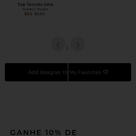
Top Torcido Uma
Auteur Studio
Previous price:
$82
$280
page
of 1, currently selected
1
Add designer to My Favorites
FOOTER
GANHE 10% DE