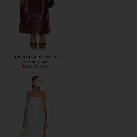
SAIA LONGA DE COURO
Auteur Studio
Previous price:
$435
$1,400
Favorite Alexandra Dress