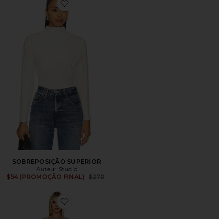
Favorite SOBREPOSIÇÃO SUPERIOR
SOBREPOSIÇÃO SUPERIOR
Auteur Studio
Previous price:
$54 (PROMOÇÃO FINAL)
$270
Favorite Alexandra Dress