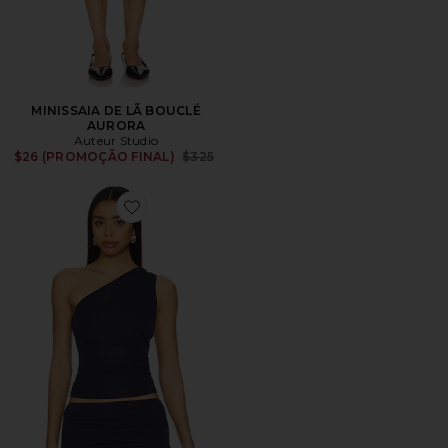
MINISSAIA DE LÃ BOUCLÉ
AURORA
Auteur Studio
Previous price:
$26 (PROMOÇÃO FINAL)
$325
Favorite Nora Top