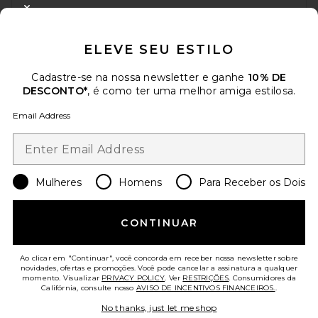
DESCONTO
CLOSE MODAL
Quando você se inscreve em nossa newsletter enviando seu e-mail.
ELEVE SEU ESTILO
Opte por sair a qualquer momento.
Política de Privacidade
Email Address
Cadastre-se na nossa newsletter e ganhe
10% DE
DESCONTO*
, é como ter uma melhor amiga estilosa.
Sign Up
Email Address
pt
USD
Change Country Regions Preferences
Mulheres
Homens
Para Receber os Dois
CONTINUAR
AJUDE-NOS A MELHORAR!
Responda uma rápida pesquisa sobre seu acesso.
Vamos lá!
Ao clicar em "Continuar", você concorda em receber nossa newsletter sobre
novidades, ofertas e promoções. Você pode cancelar a assinatura a qualquer
momento. Visualizar
PRIVACY POLICY
. Ver
RESTRIÇÕES
. Consumidores da
ATENDIMENTO AO CLIENTE
Califórnia, consulte nosso
AVISO DE INCENTIVOS FINANCEIROS.
.
No thanks, just let me shop