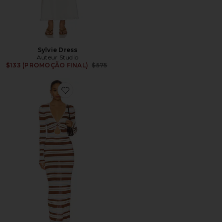
Sylvie Dress
Auteur Studio
Previous price:
$133 (PROMOÇÃO FINAL)
$575
Favorite Stevie Dress