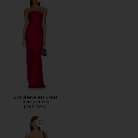
Favorite Eva Sleeveless Dress
Eva Sleeveless Dress
Auteur Studio
Previous price:
$283
$690
Favorite Maya Dress