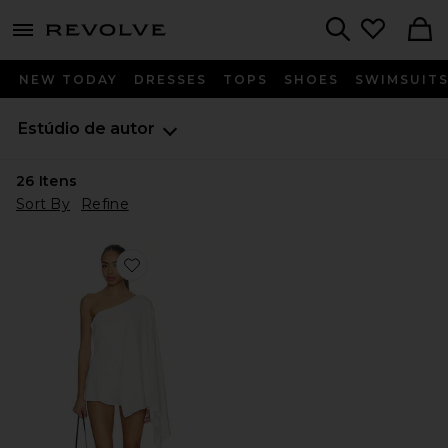
menu - shows more content
Revolve, Apparel & Fashion
Search
NEW TODAY
DRESSES
TOPS
SHOES
SWIMSUIT
Estúdio de autor
26
Itens
Sort By
Refine
Favorite AUTEUR Roux Jumpsuit