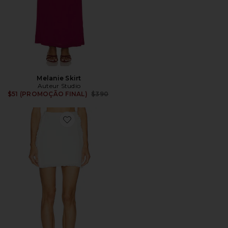
Melanie Skirt
Auteur Studio
Previous price:
$51 (PROMOÇÃO FINAL)
$390
Favorite MINISSAIA DE LÃ BOUCLÉ AURORA