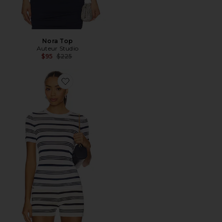
Nora Top
Auteur Studio
Previous price:
$95
$225
Favorite Vera Top