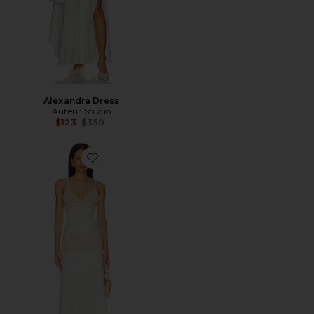
Alexandra Dress
Auteur Studio
Previous price:
$123
$350
Favorite Sylvie Dress