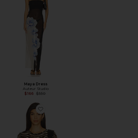
Maya Dress
Auteur Studio
Previous price:
$166
$550
Favorite Zadie Top