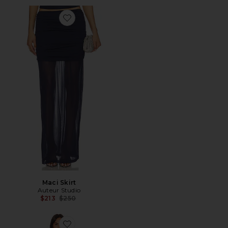
Favorite Maci Skirt
Maci Skirt
Auteur Studio
Previous price:
$213
$250