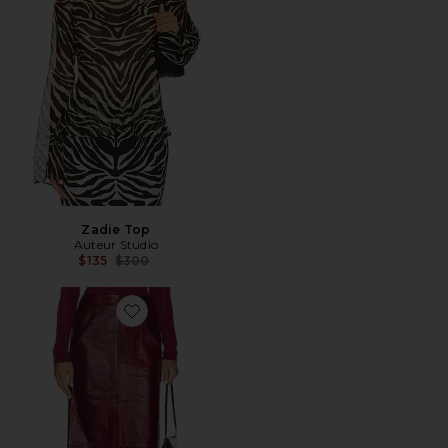
Zadie Top
Auteur Studio
Previous price:
$135
$300
Favorite SAIA LONGA DE COURO