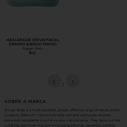
MÁSCARA DE SÉRUM FACIAL
FIRMING & BRIGHTENING
Bangn Body
$42
page
of 1, currently selected
1
SOBRE A MARCA
Bangn Body is a multi-purpose, simple, effective range of results driven
products, filled with native Australian extracts and locally sourced
botanical ingredients to enhance your natural glow. They leave out the
irritating chemicals and toxins including silicones, parabens, sulfates,