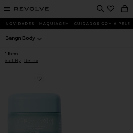
menu - shows more content
Revolve, Apparel & Fashion
Search
NOVIDADES
MAQUIAGEM
CUIDADOS COM A PELE
Bangn Body
1
Item
Sort By
Refine
Favorite MÁSCARA DE SÉRUM FACIAL FIRMING & B