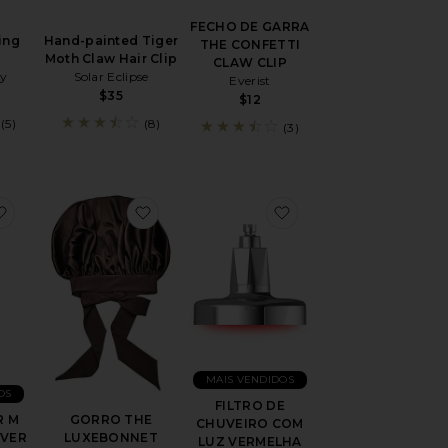
FECHO DE GARRA
ing
Hand-painted Tiger
THE CONFETTI
Moth Claw Hair Clip
CLAW CLIP
y
Solar Eclipse
Everist
$35
$12
(5)
(8)
(3)
RIOS EMILIA
favoritoMODELADOR M WAVER M WAVER
favoritoGORRO THE LUXEBONNET
favoritoFILTRO DE
MAIS VENDIDOS
OS
FILTRO DE
R M
GORRO THE
CHUVEIRO COM
VER
LUXEBONNET
LUZ VERMELHA