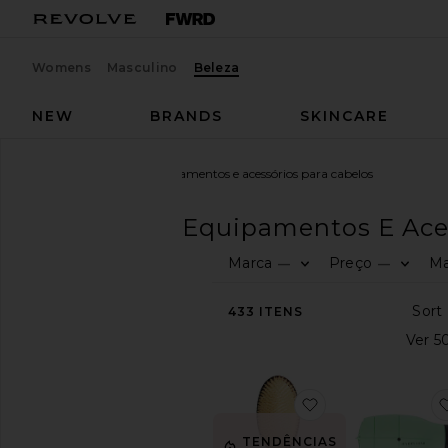
Womens
Masculino
Beleza
NEW
BRANDS
SKINCARE
Beleza
Cabelos
Equipamentos e acessórios para cabelos
CABELOS
Equipamentos E Aces
Marca
Preço
Ma
—
—
COMPRE
PRODUTOS
DE
BELEZA
433
ITENS
Ver
a
loja
de
favoritoA ESCO
produtos
de
TENDÊNCIAS