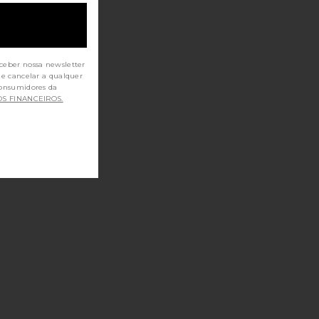
ceber nossa newsletter
de cancelar a qualquer
OS FINANCEIROS.
r Clip
GARRA THE CONFETTI CLAW CLIP