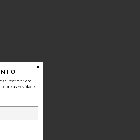
ONTO
o se inscrever em
r sobre as novidades,
OR DOUBLE WAVER DOUBLE WAVER