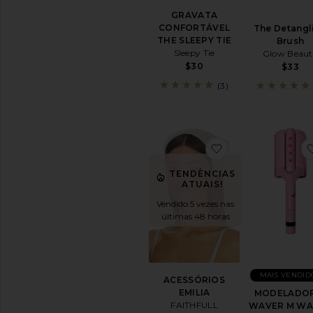
GRAVATA
CONFORTÁVEL
The Detangl
THE SLEEPY TIE
Brush
Sleepy Tie
Glow Beaut
$30
$33
(3)
favoritoACESSÓ
TENDÊNCIAS
ATUAIS!
Vendido 5 vezes nas
últimas 48 horas
MAIS VENDID
ACESSÓRIOS
EMILIA
MODELADO
FAITHFULL
WAVER M WA