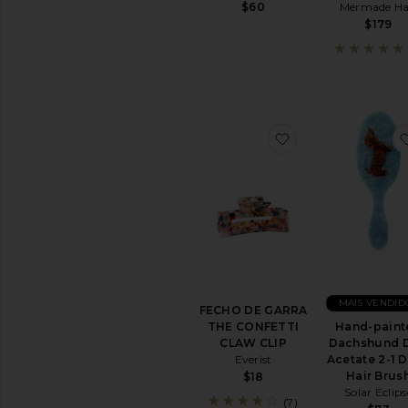
Mermade Ha
$60
$179
favoritoFECHO 
MAIS VENDID
FECHO DE GARRA
THE CONFETTI
Hand-paint
CLAW CLIP
Dachshund 
Everist
Acetate 2-1 D
Hair Brus
$18
Solar Eclips
(7)