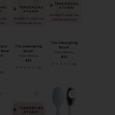
TENDÊNCIAS
IAS
TENDÊNCIAS
ATUAIS!
!
ATUAIS!
Vendido 8 vezes nas
s nas
Vendido 10 vezes nas
últimas 48 horas
ras
últimas 48 horas
The Detangling
maid
The Detangling
Brush
l Boar
Brush
Glow Beauty
sh
Glow Beauty
$33
$33
(8)
(13)
(15)
A CONFORTÁVEL THE SLEEPY TIE
favoritoA ESCOVA DA SEREIA - ESCOVA DESEMBARAÇA
favoritoCONJUNTO DE ROLOS E PRESI
favoritoThe Detangli
TENDÊNCIAS
ATUAIS!