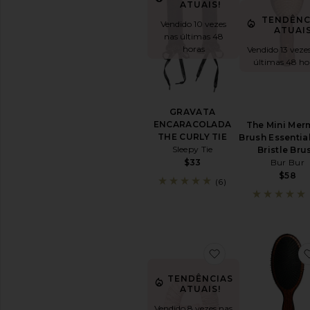
ATUAIS!
TRATAMENTOS
TENDÊNC
PARA
Vendido 10 vezes
ATUAIS
OS
nas últimas 48
CABELOS
horas
Vendido 13 veze
Hair
últimas 48 ho
Masks
Hair
Oil
GRAVATA
Primers
ENCARACOLADA
The Mini Mer
para
THE CURLY TIE
Brush Essentia
Cabelo
Sleepy Tie
Bristle Bru
Hair
Bur Bur
$33
Spray
$58
(6)
Finalizadores
Tratamentos
para
Couro
Cabeludo
e
favoritoGRAVAT
Cabelo
TENDÊNCIAS
Ver
ATUAIS!
todos
os
Vendido 8 vezes nas