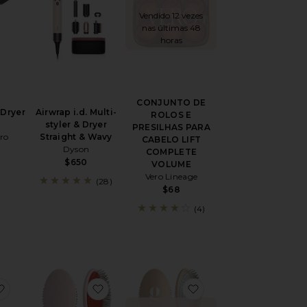
Vendido 12 vezes
nas últimas 48
horas
CONJUNTO DE
 Dryer
Airwrap i.d. Multi-
ROLOS E
styler & Dryer
PRESILHAS PARA
ro
Straight & Wavy
CABELO LIFT
Dyson
COMPLETE
$650
VOLUME
Vero Lineage
(28)
$68
(4)
A ENCARACOLADA THE CURLY TIE
favoritoThe Mini Mermaid Brush Essential Boar Bristle Brush
favoritoThe Detangling Brush
favoritoThe Detangli