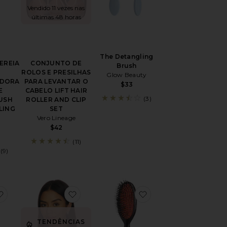
Vendido 11 vezes nas
últimas 48 horas
The Detangling
EREIA
CONJUNTO DE
Brush
ROLOS E PRESILHAS
Glow Beauty
ADORA
PARA LEVANTAR O
$33
E
CABELO LIFT HAIR
(3)
USH
ROLLER AND CLIP
LING
SET
Vero Lineage
$42
(11)
(9)
ush N02
favoritoMODELADOR PRO WAVER 32MM PRO WAVER 32
favoritoOlivia Scarf
favoritoESCOVA DE
TENDÊNCIAS