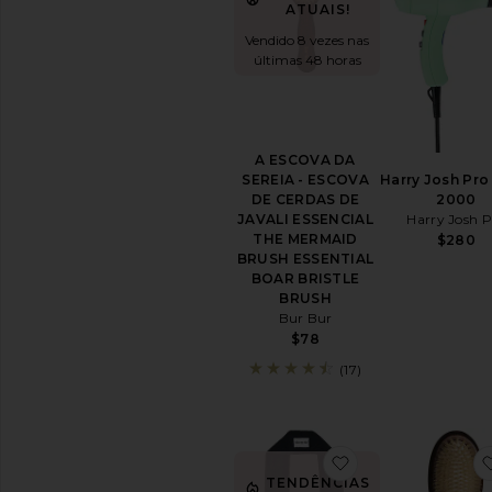
beleza
ATUAIS!
Ver
Vendido 8 vezes nas
todos
últimas 48 horas
os
produtos
para
Cabelos
A ESCOVA DA
SHAMPOO
Harry Josh Pro
SEREIA - ESCOVA
E
2000
DE CERDAS DE
CONDICIONADOR
Harry Josh P
JAVALI ESSENCIAL
Condicionador
THE MERMAID
$280
BRUSH ESSENTIAL
Shampoo
BOAR BRISTLE
a
BRUSH
seco
Bur Bur
Shampoo
$78
Ver
(17)
Todos
Shampoo
&
Condicionador
favoritoGRAVAT
STYLING
TENDÊNCIAS
E