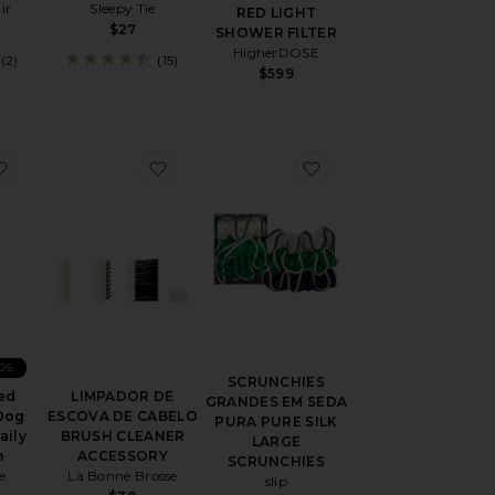
ir
Sleepy Tie
RED LIGHT
$27
SHOWER FILTER
HigherDOSE
(2)
(15)
$599
DE GARRA THE CONFETTI CLAW CLIP
favoritoHand-painted Dachshund Dog Acetate 2-1 Daily Hair 
favoritoLIMPADOR DE ESCOVA DE C
favoritoSCRUNCHI
OS
SCRUNCHIES
ed
LIMPADOR DE
GRANDES EM SEDA
Dog
ESCOVA DE CABELO
PURA PURE SILK
aily
BRUSH CLEANER
LARGE
h
ACCESSORY
SCRUNCHIES
e
La Bonne Brosse
slip