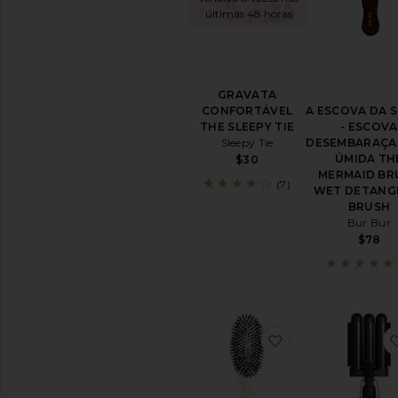
itens
últimas 48 horas
de
Styling
e
tratamentos
para
GRAVATA
os
CONFORTÁVEL
A ESCOVA DA S
cabelos
THE SLEEPY TIE
- ESCOVA
Sleepy Tie
DESEMBARAÇ
EQUIPAMENTOS
ÚMIDA TH
$30
E
MERMAID BR
ACESSÓRIOS
(7)
WET DETANG
PARA
BRUSH
CABELOS
Bur Bur
Modeladores
$78
de
Cabelo
Hair
Accessories
Escovas
&
favoritoLarge Br
Pentes
Secadores
de