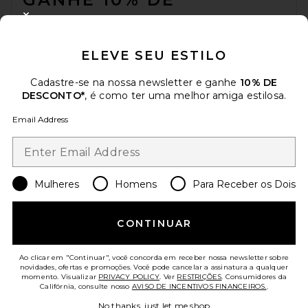
DESCONTO
CLOSE MODAL
Quando você se inscreve em nossa newsletter enviando seu e-mail.
ELEVE SEU ESTILO
Opte por sair a qualquer momento.
Política de Privacidade
Email Address
Cadastre-se na nossa newsletter e ganhe
10% DE
DESCONTO*
, é como ter uma melhor amiga estilosa.
Sign Up
Email Address
pt
USD
Change Country Regions Preferences
Mulheres
Homens
Para Receber os Dois
CONTINUAR
AJUDE-NOS A MELHORAR!
Responda uma rápida pesquisa sobre seu acesso.
Vamos lá!
Ao clicar em "Continuar", você concorda em receber nossa newsletter sobre
novidades, ofertas e promoções. Você pode cancelar a assinatura a qualquer
momento. Visualizar
PRIVACY POLICY
. Ver
RESTRIÇÕES
. Consumidores da
ATENDIMENTO AO CLIENTE
Califórnia, consulte nosso
AVISO DE INCENTIVOS FINANCEIROS.
.
No thanks, just let me shop