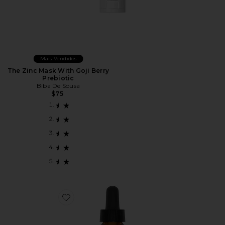
Mais Vendidos
The Zinc Mask With Goji Berry
Prebiotic
Biba De Sousa
$75
Favorite Plant Stem Cell Peptide Serum W Peptides