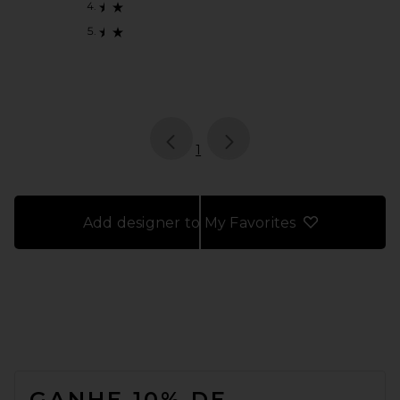
page
of 1, currently selected
1
Add designer to My Favorites
FOOTER
GANHE 10% DE