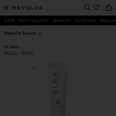
menu - shows more content
Revolve, Apparel & Fashion
Search
NEW
BEST SELLERS
MAKEUP
SKINCARE
WELLN
Biba De Sousa
17
Itens
Sort By
Refine
Favorite The Zinc Mask With Goji Berry Prebiotic