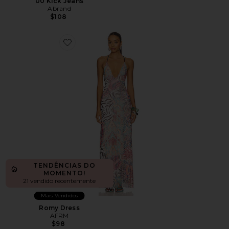
00 Kick Jeans
Abrand
$108
Favorite Romy Dress
TENDÊNCIAS DO
MOMENTO!
21 vendido recentemente
Mais Vendidos
Romy Dress
AFRM
$98