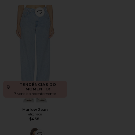
Favorite Marlow Jean
TENDÊNCIAS DO
MOMENTO!
7 vendido recentemente
Marlow Jean
aligrace
$468