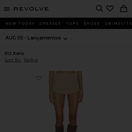
menu - shows more content
Revolve, Apparel & Fashion
Search
NEW TODAY
DRESSES
TOPS
SHOES
SWIMSUIT
AUG 05 - Lançamentos
512
Itens
Sort By
Refine
Favorite Jayla Faux Leather Short