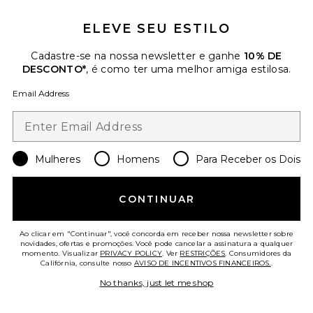
ELEVE SEU ESTILO
Cadastre-se na nossa newsletter e ganhe
10% DE
DESCONTO*
, é como ter uma melhor amiga estilosa.
Email Address
Mulheres
Homens
Para Receber os Dois
Blythe Dress
ASTR the Label
CONTINUAR
$164
PLUS ICON TO SEE MORE OPTIONS F
Ao clicar em "Continuar", você concorda em receber nossa newsletter sobre
novidades, ofertas e promoções. Você pode cancelar a assinatura a qualquer
momento. Visualizar
PRIVACY POLICY
. Ver
RESTRIÇÕES
. Consumidores da
Califórnia, consulte nosso
AVISO DE INCENTIVOS FINANCEIROS.
.
Favorite Tearra Dress
No thanks, just let me shop