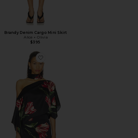
Brandy Denim Cargo Mini Skirt
Alice + Olivia
$395
Favorite Rita Ots Draped Cropped Top With Scarf