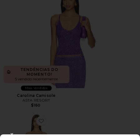
TENDÊNCIAS DO
MOMENTO!
5 vendido recentemente
Mais Vendidos
Carolina Camisole
ASTA RESORT
$160
Favorite Blythe Dress
CLOSE MODAL