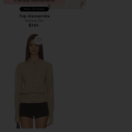
5 vendido recentemente
Mais Vendidos
Top Alessandra
Arcina Ori
$360
Favorite Brittany Button Up Sweater