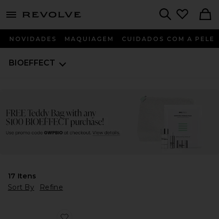
menu - shows more content
Revolve, Apparel & Fashion
Search
NOVIDADES
MAQUIAGEM
CUIDADOS COM A PELE
BIOEFFECT
17
Itens
Sort By
Refine