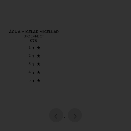
ÁGUA MICELAR MICELLAR
BIOEFFECT
$76
page
of 1, currently selected
1