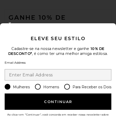
FOOTER
GANHE 10% DE
DESCONTO
CLOSE MODAL
Quando você se inscreve em nossa newsletter enviando seu e-mail.
ELEVE SEU ESTILO
Opte por sair a qualquer momento.
Política de Privacidade
Email Address
Cadastre-se na nossa newsletter e ganhe
10% DE
DESCONTO*
, é como ter uma melhor amiga estilosa.
Sign Up
Email Address
pt
USD
Change Country Regions Preferences
Mulheres
Homens
Para Receber os Dois
CONTINUAR
AJUDE-NOS A MELHORAR!
Responda uma rápida pesquisa sobre seu acesso.
Vamos lá!
Ao clicar em "Continuar", você concorda em receber nossa newsletter sobre