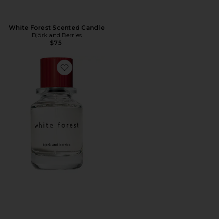
White Forest Scented Candle
Björk and Berries
$75
Favorite White Forest Eau De Parfum