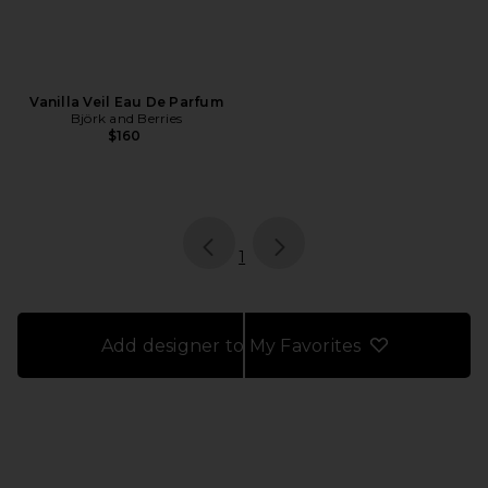
Vanilla Veil Eau De Parfum
Björk and Berries
$160
page
of 1, currently selected
1
Add designer to My Favorites