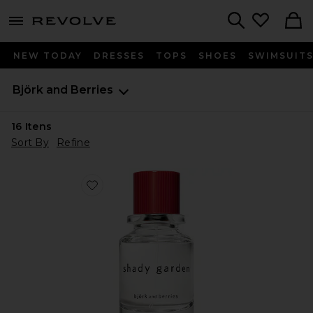
menu - shows more content
Revolve, Apparel & Fashion
Search
NEW TODAY
DRESSES
TOPS
SHOES
SWIMSUIT
Björk and Berries
16
Itens
Sort By
Refine
Favorite Bjork and Berries Shady Garden Eau De Parf