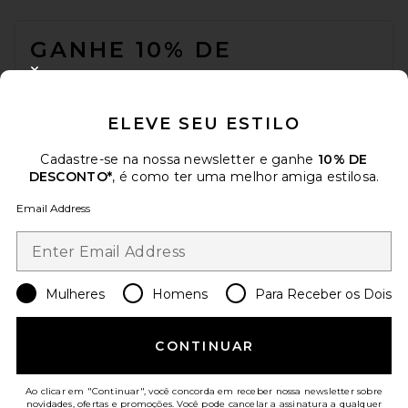
FOOTER
GANHE 10% DE
DESCONTO
CLOSE MODAL
Quando você se inscreve em nossa newsletter enviando seu e-mail.
ELEVE SEU ESTILO
Opte por sair a qualquer momento.
Política de Privacidade
Email Address
Cadastre-se na nossa newsletter e ganhe
10% DE
DESCONTO*
, é como ter uma melhor amiga estilosa.
Sign Up
Email Address
pt
USD
Change Country Regions Preferences
Mulheres
Homens
Para Receber os Dois
CONTINUAR
AJUDE-NOS A MELHORAR!
Responda uma rápida pesquisa sobre seu acesso.
Vamos lá!
Ao clicar em "Continuar", você concorda em receber nossa newsletter sobre
novidades, ofertas e promoções. Você pode cancelar a assinatura a qualquer