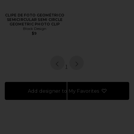
CLIPE DE FOTO GEOMÉTRICO
SEMICIRCULAR SEMI CIRCLE
GEOMETRIC PHOTO CLIP
Block Design
$9
page
of 1, currently selected
1
Add designer to My Favorites