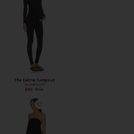
The Celine Jumpsuit
BUMPSUIT
Previous price:
$80
$145
Favorite Brushed Satin Gown