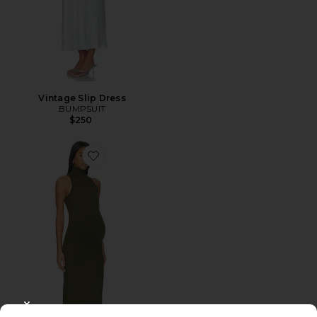
Vintage Slip Dress
BUMPSUIT
$250
Favorite The Serena Dress
CLOSE MODAL