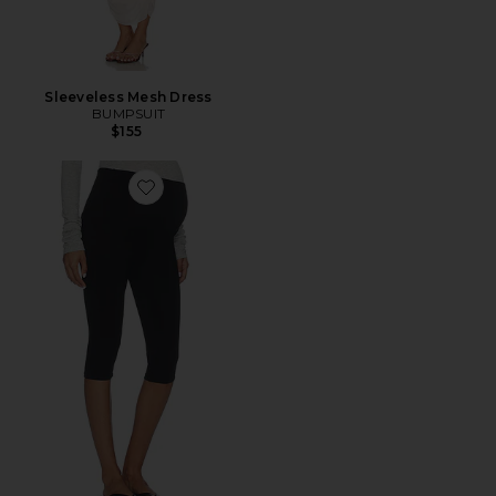
Sleeveless Mesh Dress
BUMPSUIT
$155
Favorite The Cotton Capri Legging