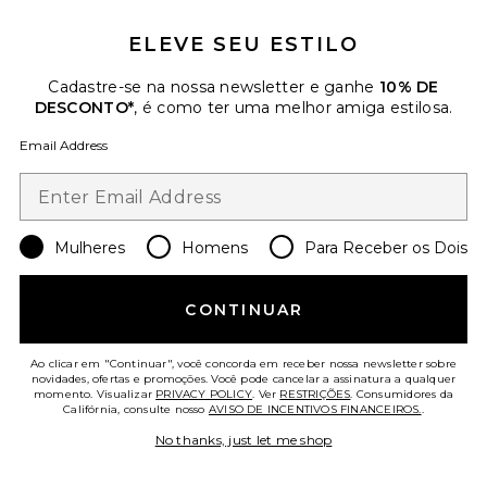
ELEVE SEU ESTILO
Cadastre-se na nossa newsletter e ganhe
10% DE
The Serena Dress
DESCONTO*
, é como ter uma melhor amiga estilosa.
BUMPSUIT
Previous price:
$125
$145
Email Address
Favorite MODELADOR DE CINTURA THE SUPPORT
Mulheres
Homens
Para Receber os Dois
CONTINUAR
Ao clicar em "Continuar", você concorda em receber nossa newsletter sobre
novidades, ofertas e promoções. Você pode cancelar a assinatura a qualquer
momento. Visualizar
PRIVACY POLICY
. Ver
RESTRIÇÕES
. Consumidores da
Califórnia, consulte nosso
AVISO DE INCENTIVOS FINANCEIROS.
.
No thanks, just let me shop