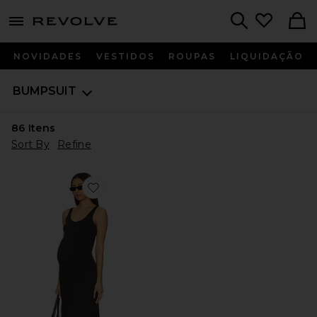
menu - shows more content
Revolve, Apparel & Fashion
Search
NOVIDADES
VESTIDOS
ROUPAS
LIQUIDAÇÃO
BUMPSUIT
86
Itens
Sort By
Refine
Favorite Ella Dress