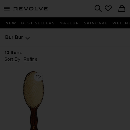
menu - shows more content
Revolve, Apparel & Fashion
Search
NEW
BEST SELLERS
MAKEUP
SKINCARE
WELLN
Bur Bur
10
Itens
Sort By
Refine
Favorite A ESCOVA DA SEREIA - ESCOVA DE CERD