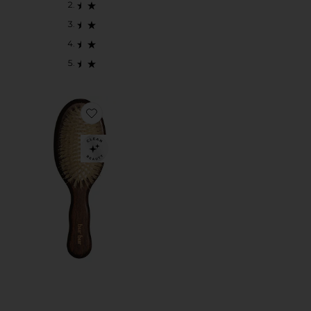
Favorite The Mini Mermaid Brush Essential Boar Bristl