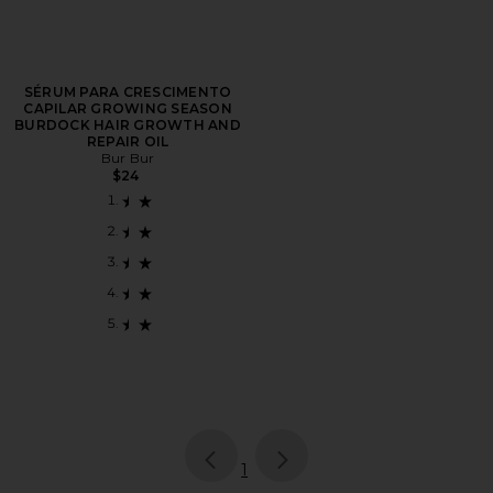
SÉRUM PARA CRESCIMENTO
CAPILAR GROWING SEASON
BURDOCK HAIR GROWTH AND
REPAIR OIL
Bur Bur
$24
page
of 1, currently selected
1