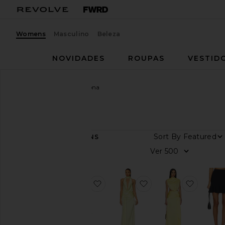
Womens
Masculino
Beleza
NOVIDADES
ROUPAS
VESTID
Mulheres
Marcas
Casona
Casona
Sort By
22
ITENS
Categoria
Ver
Vestidos
Saias
favoritoLa Farala Dress
favoritoLa Regia Dre
favorito
Blusas
Tamanho