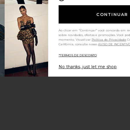
CONTINUAR
 Dress
Ao clicar em "Continuar" você concorda em re
sobre novidades, ofertas e promoções. Você po
momento. Visualizar
Política de Privacidade
Consumidores da
Califórnia, consulte nosso
AVISO DE INCENTIV
*TERMOS DE DESCONTO
No thanks, just let me shop