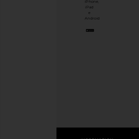
iPhone,
DESCONTO
.
iPad
É
e
como
Android
ter
uma
melhor
amiga
estilosa.
Cancele
a
qualquer
momento.
Política
de
Privacidade
Email
Address
INSCREVER-SE