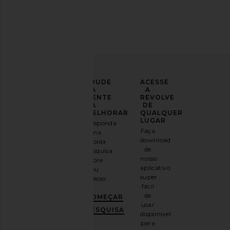
LEVE
AJUDE
ACESSE
SEU
A
A
LOOK
GENTE
REVOLVE
PARA
A
DE
UM
MELHORAR
QUALQUER
NOVO
LUGAR
Responda
NÍVEL
Faça
uma
download
rápida
Inscreva-
de
pesquisa
se em
nosso
sobre
nosso
aplicativo
seu
boletim
super
acesso.
informativo
fácil
por e-
de
COMEÇAR
mail
usar
e
GANHE
PESQUISA
disponível
10%
para
DE