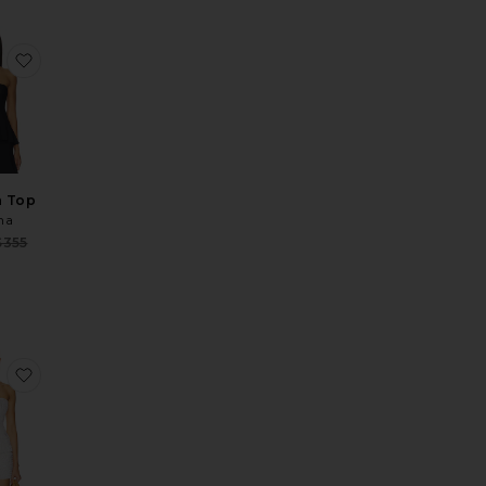
oLa Sandunguera Dress
favoritoLa Linda Top
a Top
na
Sale price:
$355
Previous price:
:
price:
ss
oLa Apanada Dress
favoritoLa Llanera Top