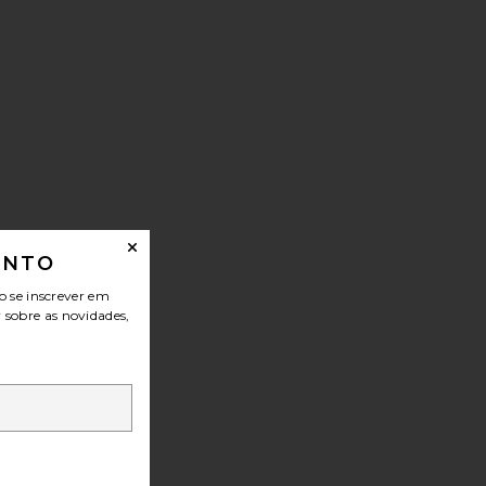
ONTO
o se inscrever em
r sobre as novidades,