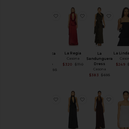
favoritoLa Perlita Dress
favoritoLa Regia
favorit
La Regia
La Lind
La Perlita
La
Casona
Caso
Dress
Sandunguera
Casona
Dress
Sale price:
$320
$710
$249
Previous price:
Casona
Sale price:
$396
$495
Previous price:
Sale price
$383
$695
Previous 
favoritoLa Sabia
favoritoLa Regia Dre
favorit