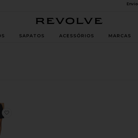
Envio
Revolve
OS
SAPATOS
ACESSÓRIOS
MARCAS
ss
La Sabia
favoritoLa Pollita Skirt