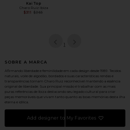
Kai Top
Charo Ruiz Ibiza
Previous price:
$311
$365
page
of 1, currently selected
1
SOBRE A MARCA
Afirmando liberdade e feminilidade em cada design desde 1989. Tecidos
naturais, voile de algodão, bordados e suas características rendas e
transparências tornam Charo Ruiz reconhecível mantendo a essência
original de liberdade. Sua principal missão é trabalhar com as mais
puras referências de Ibiza destacando seu legado cultural para criar
peças memoráveis que vivam tanto quanto as boas memórias desta ilha
eterna e idílica.
Add designer to My Favorites