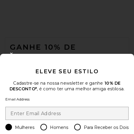
FOOTER
GANHE 10% DE
DESCONTO
CLOSE MODAL
Quando você se inscreve em nossa newsletter enviando seu e-mail.
ELEVE SEU ESTILO
Opte por sair a qualquer momento.
Política de Privacidade
Email Address
Cadastre-se na nossa newsletter e ganhe
10% DE
DESCONTO*
, é como ter uma melhor amiga estilosa.
Sign Up
Email Address
pt
USD
Change Country Regions Preferences
Mulheres
Homens
Para Receber os Dois