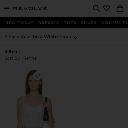
menu - shows more content
Revolve, Apparel & Fashion
Search
NEW TODAY
DRESSES
TOPS
SHOES
SWIMSUIT
Charo Ruiz Ibiza
White Tops
4
Itens
Sort By
Refine
Favorite Poppy Top