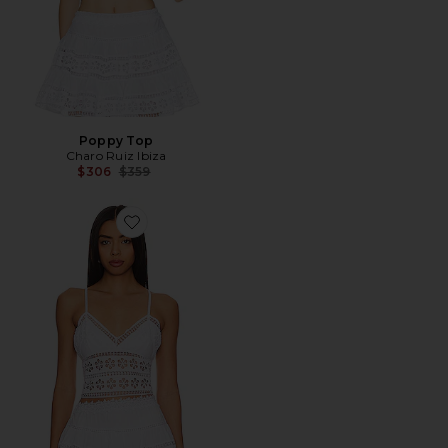
Poppy Top
Charo Ruiz Ibiza
Previous price:
$306
$359
Favorite Melie Top