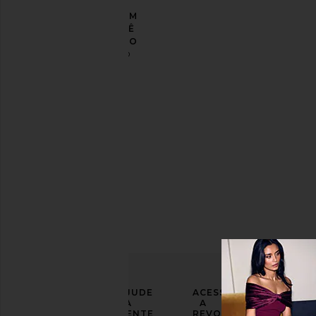
POLO COM
DEGRADÊ
ESPETADO
CHET LO
Sale price:
$185
Previous price:
$450
LEVE
AJUDE
ACESSE
SEU
A
A
LOOK
GENTE
REVOLVE