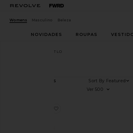
Womens
Masculino
Beleza
NOVIDADES
ROUPAS
VESTID
Mulheres
Marcas
CHET LO
CHET LO
Sort By
1
ITENS
Cor
Ver
Preço
favoritoPOLO COM DEGRADÊ E