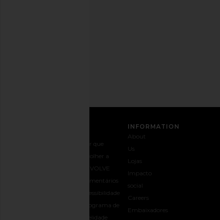
momento.
Política
de
Privacidade
Email
Address
INSCREVER-SE
ATENDIMENTO AO
INFORMATION
CLIENTE
About
Entre em
Envio e
Por que
Us
contato
entrega
escolher a
Lojas
+1-562-926-
Devoluções
REVOLVE
Impacto
5672
e trocas
Comentários
social
Opções de
Guia de
Acessibilidade
Careers
pagamento
Tamanho
Programa de
Embaixadores
Perguntas
Presentes
fidelidade