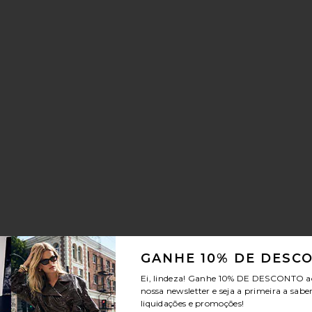
GANHE 10% DE DESC
Ei, lindeza! Ganhe
10% DE DESCONTO
a
nossa newsletter e seja a primeira a sabe
liquidações e promoções!