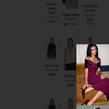
Kayla
Emily
Kelly Mini
Tank
Top
Dress
Top
CLYQUE
Page Tank
CLYQUE
CLYQUE
$80
CLYQUE
Sale pri
$98
$74
Previou
$104
Sale price:
$67
$78
Previous price:
favoritoKelly Tank Top
favoritoJosi Top
favoritoSiff Top
favo
Josi Top
Kelly
Anastazia
CLYQUE
Tank
Bodysuit
$88
Top
Siff Top
CLYQUE
CLYQUE
CLYQUE
$120
$84
$88
favoritoMarianna Cardigan
favoritoTauni Top
favoritoManana 
favo