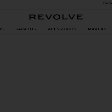
Envio
Revolve
OS
SAPATOS
ACESSÓRIOS
MARCAS
Tank Top
ritoKira Pant