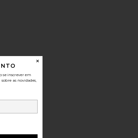
ONTO
o se inscrever em
r sobre as novidades,