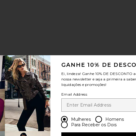
ce:
s price:
ritoAnastazia Bodysuit
GANHE 10% DE DESC
Ei, lindeza! Ganhe
10% DE DESCONTO
a
nossa newsletter e seja a primeira a sabe
liquidações e promoções!
Email Address
Mulheres
Homens
Para Receber os Dois
Shirt
ritoChristina Short