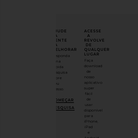
LEVE
AJUDE
ACESSE
SEU
A
A
LOOK
GENTE
REVOLVE
PARA
A
DE
UM
MELHORAR
QUALQUER
NOVO
LUGAR
Responda
NÍVEL
Faça
uma
download
rápida
Inscreva-
de
pesquisa
se em
nosso
sobre
nosso
aplicativo
seu
boletim
super
acesso.
informativo
fácil
por e-
de
COMEÇAR
mail
usar
e
GANHE
PESQUISA
disponível
10%
para
DE
iPhone,
DESCONTO
.
iPad
É
e
como
Android