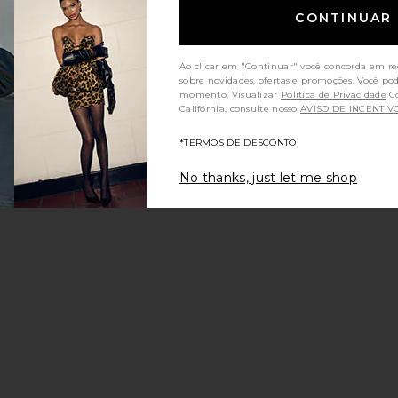
CONTINUAR
Ao clicar em "Continuar" você concorda em re
sobre novidades, ofertas e promoções. Você po
momento. Visualizar
Política de Privacidade
Consumidores da
Califórnia, consulte nosso
AVISO DE INCENTIV
ce:
s price:
*TERMOS DE DESCONTO
No thanks, just let me shop
Tank Top
ritoEmily Top
ce:
s price: