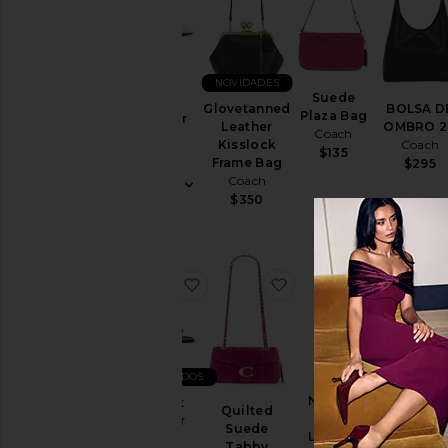
NOVIDADES
Suede
Soft
Glovetanned
BOLSA D
Plaza Bag
Sneaker
Leather
OMBRO 2
Coach
Coach
Kisslock
Coach
$135
$155
Frame Bag
$295
Coach
$350
favoritoMargot Leather Sandal
favoritoQuilted Sued
favoritoN
MAIS VENDIDOS
Natural
Margot
Quilted
SALTO C
Grain
Leather
Suede
TIRA
Leather
Sandal
Tabby
TRASEIR