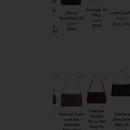
Swinger 20
BOLSA DE
Bolsa
Leah Loaf
Bag
Tamanho
OMBRO
Brooklyn 39
Coach
Coach
26IN
Coach
$135
$19
$195
CRYSTAL
$550
SIGNATURE
Cor
SOFT
TABBY
Coach
Preço
$575
favoritoJet Bag
favoritoNatural Grain
favoritoC
Chelsea
Jet Bag
Natural Grain
Chelsea
Suede
Coach
Leather
Shoulde
Shoulder
$250
Chelsea
Bag 36
Bag 30
Shoulder
Coach