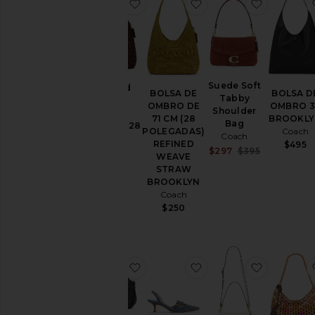
favoritoRefined Weave Straw Broo
favoritoBOLSA DE 
favoritoS
Suede Soft
Refined
BOLSA DE
BOLSA D
Tabby
Weave
OMBRO DE
OMBRO 3
Shoulder
Straw
71 CM (28
BROOKL
Bag
Brooklyn 28
POLEGADAS)
Coach
Coach
Coach
REFINED
$495
Sale price:
$297
$395
$250
WEAVE
Previous pri
STRAW
BROOKLYN
Coach
$250
favoritoSoft Empire Carryall 21 Bag
favoritoMargot Sling
favorit