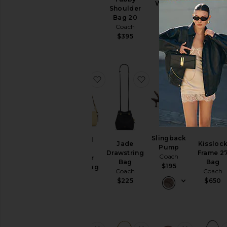
Waverly
Coach
Shoulder
MARGO
Bag
$175
Bag 20
Coach
Coach
Coach
$195
$250
$395
favoritoNatural Grain Leather Barr
favoritoJade Drawstri
favorito
Slingback
Natural
Jade
Kissloc
Pump
Grain
Drawstring
Frame 2
Coach
Leather
Bag
Bag
$195
Barrel Bag
Coach
Coach
Coach
$225
$650
$195