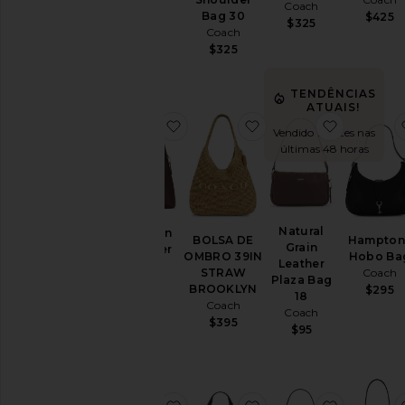
Coach
Bag 30
$425
$325
Coach
$325
TENDÊNCIAS
ATUAIS!
favoritoBrooklyn Shoulder Bag 28
favoritoBOLSA DE 
favoritoN
Vendido 11 vezes nas
últimas 48 horas
Natural
Brooklyn
BOLSA DE
Hampton
Grain
Shoulder
OMBRO 39IN
Hobo Ba
Leather
Bag 28
STRAW
Coach
Plaza Bag
Coach
BROOKLYN
$295
18
$295
Coach
Coach
$395
$95
favoritoMary Jane Sneaker
favoritoTextured Pebb
favoritoR