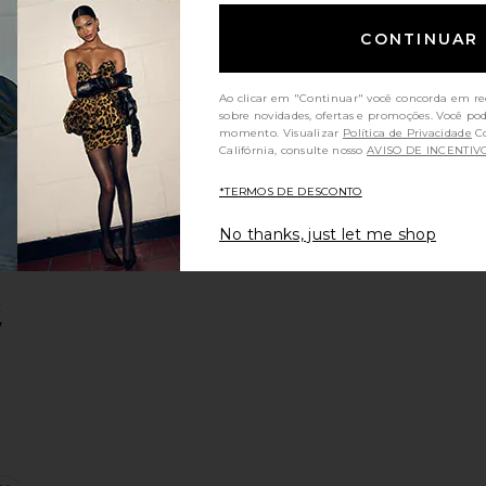
T
CONTINUAR
Ao clicar em "Continuar" você concorda em re
sobre novidades, ofertas e promoções. Você po
momento. Visualizar
Política de Privacidade
Consumidores da
Califórnia, consulte nosso
AVISO DE INCENTIV
el Bag
ng Bag
Slingback Pump
favoritoKisslock Frame 27 Bag
*TERMOS DE DESCONTO
No thanks, just let me shop
k
7