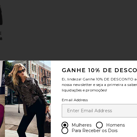
E
8
GANHE 10% DE DESC
Ei, lindeza! Ganhe
10% DE DESCONTO
a
nossa newsletter e seja a primeira a sabe
e Tabby Shoulder Bag 20
atural Grain Leather Waverly Bag
favoritoSALTO COM TIRA TRASEIRA MARGOT
liquidações e promoções!
Email Address
Mulheres
Homens
OM
Para Receber os Dois
A