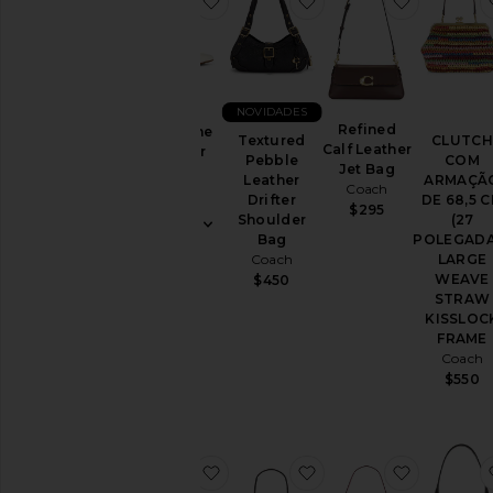
NOVIDADES
Refined
Mary Jane
Textured
CLUTCH
Calf Leather
Sneaker
Pebble
COM
Jet Bag
Coach
Leather
ARMAÇÃ
Coach
$155
Drifter
DE 68,5 
$295
Shoulder
(27
Bag
POLEGADA
Coach
LARGE
WEAVE
$450
STRAW
KISSLOC
FRAME
Coach
$550
favoritoSoft Sneaker
favoritoGlovetanned 
favoritoS