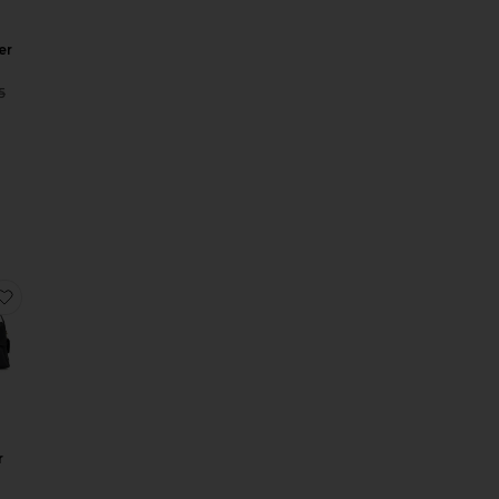
er
Sale price:
5
Previous price:
 Leather Chelsea Shoulder Bag 30
helsea Suede Shoulder Bag 30
favoritoChelsea Shoulder Bag 36
r