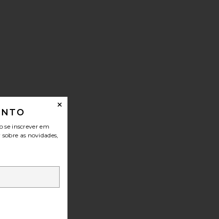
ONTO
o se inscrever em
r sobre as novidades,