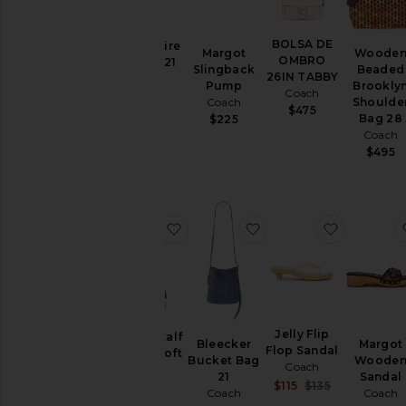
BOLSA DE
Soft Empire
Margot
Woode
OMBRO
Carryall 21
Slingback
Beaded
26IN TABBY
Bag
Pump
Brookly
Coach
Coach
Coach
Shoulde
$475
$325
Bag 28
$225
Coach
$495
favoritoSmooth Calf Leather Soft 
favoritoBleecker Buck
favoritoJe
Jelly Flip
Smooth Calf
Bleecker
Margot
Flop Sandal
Leather Soft
Bucket Bag
Woode
Coach
Tabby
21
Sandal
Sale price:
Coach
$115
$135
Coach
Coach
Previous pri
$395