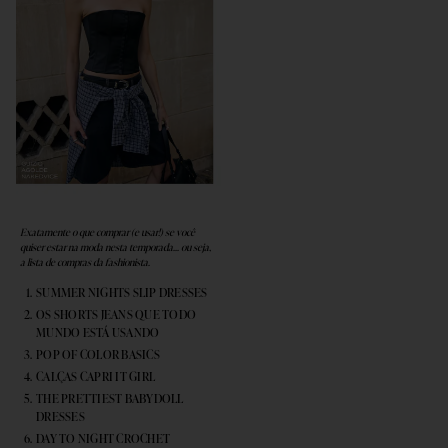
Exatamente o que comprar (e usar!) se você
quiser estar na moda nesta temporada... ou seja,
a lista de compras da fashionista.
SUMMER NIGHTS SLIP DRESSES
OS SHORTS JEANS QUE TODO
MUNDO ESTÁ USANDO
POP OF COLOR BASICS
CALÇAS CAPRI IT GIRL
THE PRETTIEST BABYDOLL
DRESSES
DAY TO NIGHT CROCHET