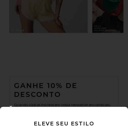
FOOTER
GANHE 10% DE
DESCONTO
Quando você se inscreve em nossa newsletter enviando seu
e-mail. Opte por sair a qualquer momento.
Política de
CLOSE MODAL
Privacidade
ELEVE SEU ESTILO
Email Address