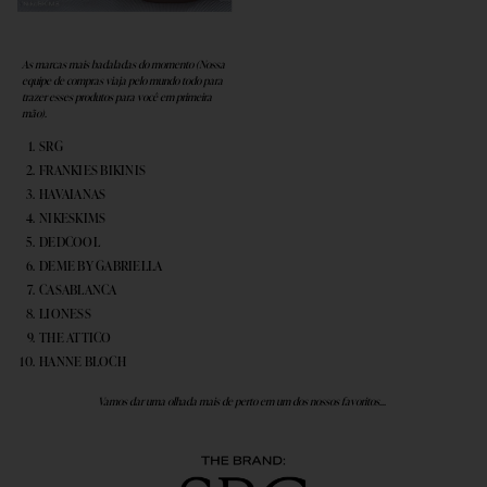
As marcas mais badaladas do momento (Nossa
equipe de compras viaja pelo mundo todo para
trazer esses produtos para você em primeira
mão).
SRG
FRANKIES BIKINIS
HAVAIANAS
NIKESKIMS
DEDCOOL
DEME BY GABRIELLA
CASABLANCA
LIONESS
THE ATTICO
HANNE BLOCH
Vamos dar uma olhada mais de perto em um dos nossos favoritos...