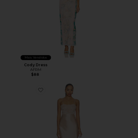
Mais Vendidos
Cody Dress
AFRM
$88
Favorite Myra Dress