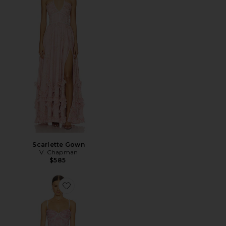
Scarlette Gown
V. Chapman
$585
Favorite Gwen Dress