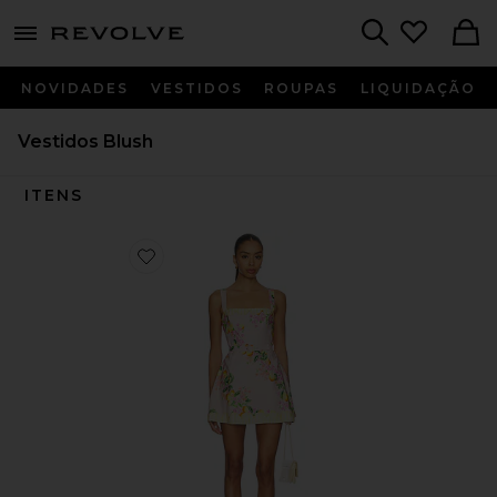
menu - shows more content
Revolve, Apparel & Fashion
Search
NOVIDADES
VESTIDOS
ROUPAS
LIQUIDAÇÃO
Vestidos Blush
ITENS
Favorite Judie Romper