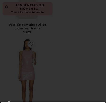
TENDÊNCIAS DO
MOMENTO!
7 vendido recentemente
Vestido sem alças Alice
Lovers and Friends
$329
Favorite Minkah Mini Dress
CLOSE MODAL