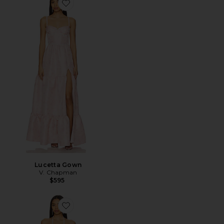
Favorite Lucetta Gown
Lucetta Gown
V. Chapman
$595
Favorite Scarlette Gown