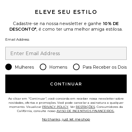
ELEVE SEU ESTILO
Minkah Mini Dress
superdown
Cadastre-se na nossa newsletter e ganhe
10% DE
$74
DESCONTO*
, é como ter uma melhor amiga estilosa.
Email Address
Favorite Mylo Dress
Mulheres
Homens
Para Receber os Dois
CONTINUAR
Ao clicar em "Continuar", você concorda em receber nossa newsletter sobre
novidades, ofertas e promoções. Você pode cancelar a assinatura a qualquer
momento. Visualizar
PRIVACY POLICY
. Ver
RESTRIÇÕES
. Consumidores da
Califórnia, consulte nosso
AVISO DE INCENTIVOS FINANCEIROS.
.
No thanks, just let me shop