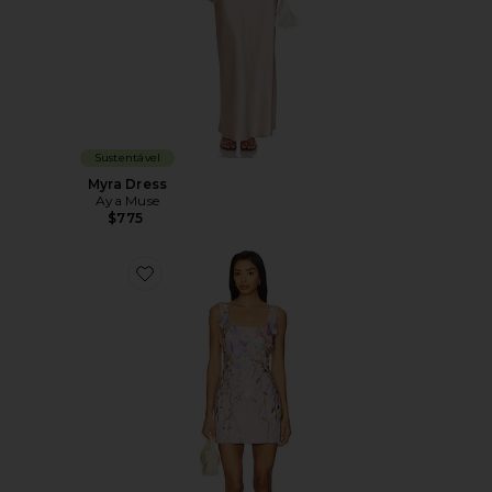
Sustentável
Myra Dress
Aya Muse
$775
Favorite Poppin Mini Dress