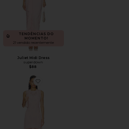
TENDÊNCIAS DO
MOMENTO!
21 vendido recentemente
Juliet Midi Dress
superdown
$88
Favorite Florence Sleeveless Silk Dress