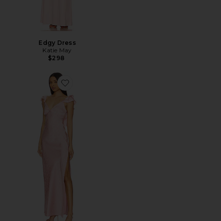
Edgy Dress
Katie May
$298
Favorite Becky Ruffle Maxi Dress