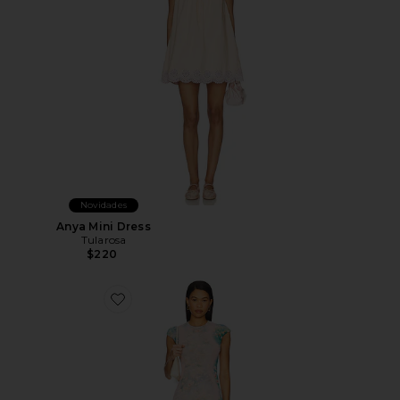
Novidades
Anya Mini Dress
Tularosa
$220
Favorite Cody Dress