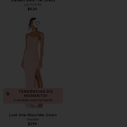
Garden Gala Tier Dress
LA FUORI
$620
Favorite Lust One Shoulder Gown
TENDÊNCIAS DO
MOMENTO!
5 vendido recentemente
Lust One Shoulder Gown
Nookie
$299