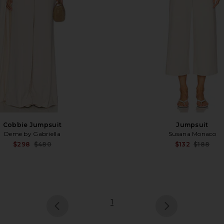
Cobbie Jumpsuit
Jumpsuit
Deme by Gabriella
Susana Monaco
Sale price:
$298
$480
$132
$188
Previous price:
1