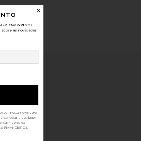
ONTO
o se inscrever em
r sobre as novidades,
ceber nossa newsletter
de cancelar a qualquer
OS FINANCEIROS.