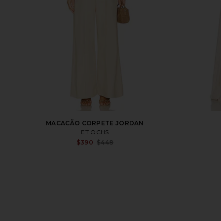
MACACÃO CORPETE JORDAN
ET OCHS
Sale price:
$390
$448
Previous price: