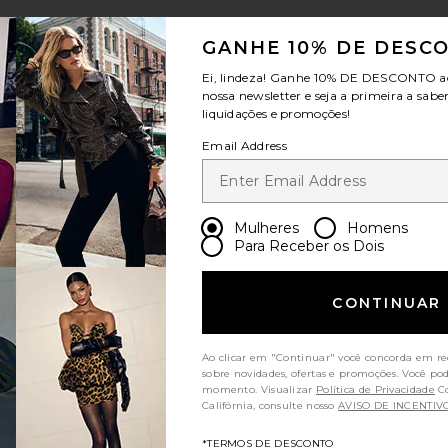
GANHE 10% DE DESC
Ei, lindeza! Ganhe
10% DE DESCONTO
a
nossa newsletter e seja a primeira a sabe
liquidações e promoções!
Email Address
Mulheres
Homens
Para Receber os Dois
CONTINUAR
Ao clicar em "Continuar" você concorda em re
sobre novidades, ofertas e promoções. Você po
momento. Visualizar
Política de Privacidade
Consumidores da
Califórnia, consulte nosso
AVISO DE INCENTIV
*TERMOS DE DESCONTO