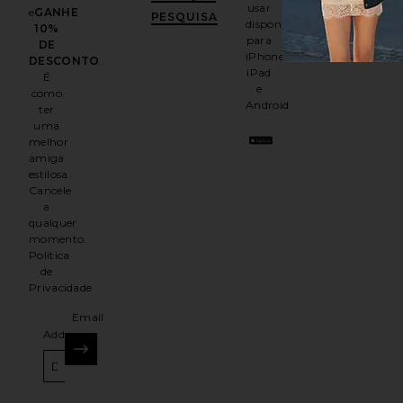
usar
e
GANHE
PESQUISA
disponível
10%
para
DE
iPhone,
DESCONTO
.
iPad
É
e
como
Android
ter
uma
melhor
amiga
estilosa.
Cancele
a
qualquer
momento.
Política
de
Privacidade
Email
Address
INSCREVER-SE