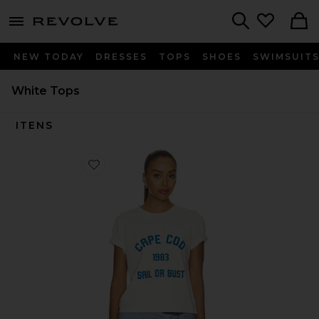
menu - shows more content
Revolve, Apparel & Fashion
Search
NEW TODAY
DRESSES
TOPS
SHOES
SWIMSUIT
White Tops
ITENS
Favorite Cape Cod 1983 Boxy Tee