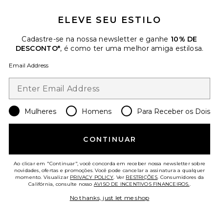
ELEVE SEU ESTILO
Cadastre-se na nossa newsletter e ganhe
10% DE
DESCONTO*
, é como ter uma melhor amiga estilosa.
Mais Vendidos
Email Address
Whipped A-Top
Negative Underwear
$75
Mulheres
Homens
Para Receber os Dois
Favorite MANGA LONGA WHIPPED
CONTINUAR
Ao clicar em "Continuar", você concorda em receber nossa newsletter sobre
novidades, ofertas e promoções. Você pode cancelar a assinatura a qualquer
momento. Visualizar
PRIVACY POLICY
. Ver
RESTRIÇÕES
. Consumidores da
Califórnia, consulte nosso
AVISO DE INCENTIVOS FINANCEIROS.
.
No thanks, just let me shop