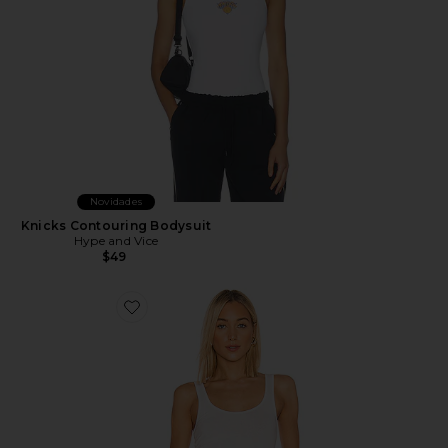
Novidades
Knicks Contouring Bodysuit
Hype and Vice
$49
Favorite Regata Longa Escovada Clássica