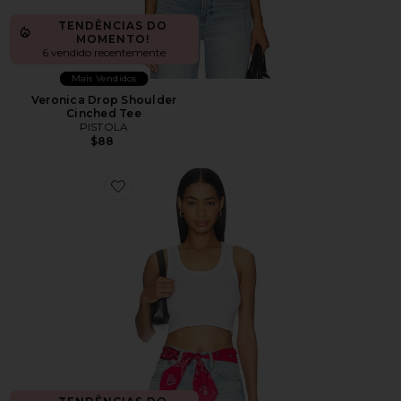
TENDÊNCIAS DO
MOMENTO!
6 vendido recentemente
Mais Vendidos
Veronica Drop Shoulder
Cinched Tee
PISTOLA
$88
Favorite Cropped 60s Tank