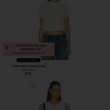
TENDÊNCIAS DO
MOMENTO!
6 vendido recentemente
Mais Vendidos
Camiseta masculina
GRLFRND
$75
Favorite Knicks Contouring Bodysuit