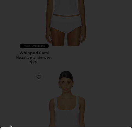
Mais Vendidos
Whipped Cami
Negative Underwear
$75
Favorite Whipped A-Top
CLOSE MODAL