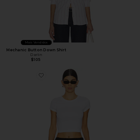
Mais Vendidos
Mechanic Button Down Shirt
Darlin
$105
Favorite Supima Baby Cropped Tee