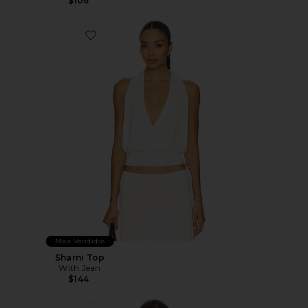
$106
Favorite Sharni Top
Mais Vendidos
Sharni Top
With Jean
$144