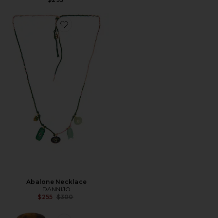
Favorite Abalone Necklace
Abalone Necklace
DANNIJO
Previous price:
$255
$300