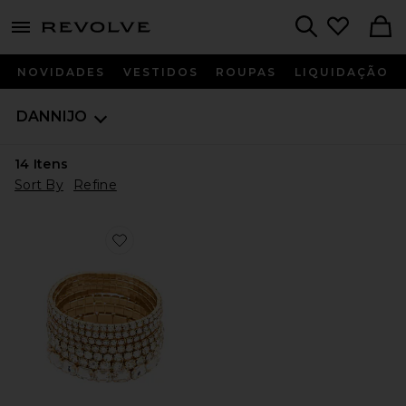
menu - shows more content
Revolve, Apparel & Fashion
Search
NOVIDADES
VESTIDOS
ROUPAS
LIQUIDAÇÃO
DANNIJO
14
Itens
Sort By
Refine
Favorite Valentina Gold Bracelet Set