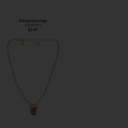
Romy Earrings
DANNIJO
$245
Favorite Rosie Necklace