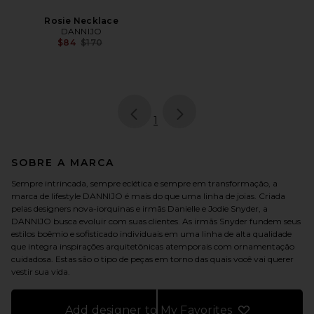
Rosie Necklace
DANNIJO
Previous price:
$84
$170
page
of 1, currently selected
1
SOBRE A MARCA
Sempre intrincada, sempre eclética e sempre em transformação, a
marca de lifestyle DANNIJO é mais do que uma linha de joias. Criada
pelas designers nova-iorquinas e irmãs Danielle e Jodie Snyder, a
DANNIJO busca evoluir com suas clientes. As irmãs Snyder fundem seus
estilos boêmio e sofisticado individuais em uma linha de alta qualidade
que integra inspirações arquitetônicas atemporais com ornamentação
cuidadosa. Estas são o tipo de peças em torno das quais você vai querer
vestir sua vida.
Add designer to My Favorites