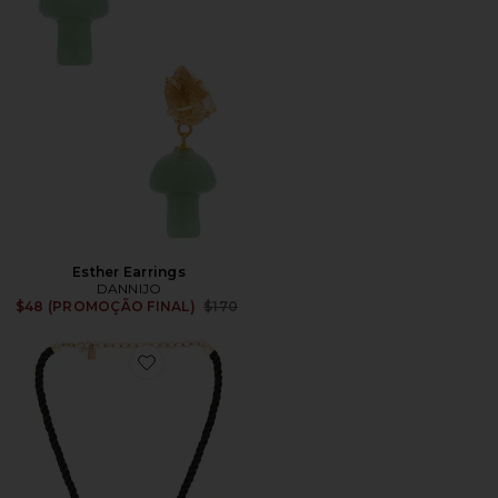
Esther Earrings
DANNIJO
Previous price:
$48 (PROMOÇÃO FINAL)
$170
Favorite Lovie Necklace