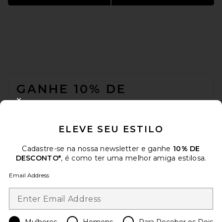
FOOTER
GANHE 10% DE
DESCONTO
CLOSE MODAL
Quando você se inscreve em nossa newsletter enviando seu e-mail.
ELEVE SEU ESTILO
Opte por sair a qualquer momento.
Política de Privacidade
Email Address
Cadastre-se na nossa newsletter e ganhe
10% DE
DESCONTO*
, é como ter uma melhor amiga estilosa.
Sign Up
Email Address
pt
USD
Change Country Regions Preferences