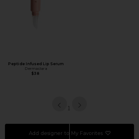
Peptide Infused Lip Serum
Dermaclara
$38
page
of 1, currently selected
1
Add designer to My Favorites