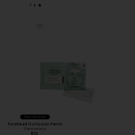
Favorite Forehead Occlusion Patch
Mais Vendidos
Forehead Occlusion Patch
Dermaclara
$32