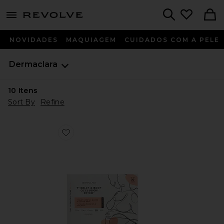
menu - shows more content
Revolve, Apparel & Fashion
Search
NOVIDADES
MAQUIAGEM
CUIDADOS COM A PELE
Dermaclara
10
Itens
Sort By
Refine
Favorite MÁSCARA CORPORAL EM TECIDO BELLY 