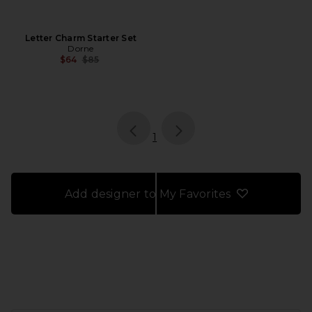
Letter Charm Starter Set
Dorne
Previous price:
$64
$85
page
of 1, currently selected
1
Add designer to My Favorites
FOOTER