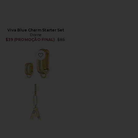
Viva Blue Charm Starter Set
Dorne
Previous price:
$39 (PROMOÇÃO FINAL)
$85
Favorite Letter Charm Starter Set