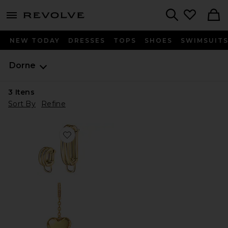
menu - shows more content
Revolve, Apparel & Fashion
Search
NEW TODAY
DRESSES
TOPS
SHOES
SWIMSUIT
Dorne
3
Itens
Sort By
Refine
Favorite Puffy Heart Charm Starter Set