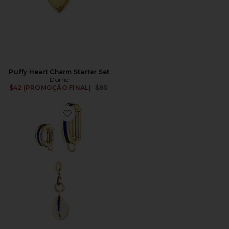
Puffy Heart Charm Starter Set
Dorne
Previous price:
$42 (PROMOÇÃO FINAL)
$85
Favorite Viva Blue Charm Starter Set