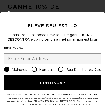
GANHE 10% DE
DESCONTO
CLOSE MODAL
Quando você se inscreve em nossa newsletter enviando seu e-mail.
ELEVE SEU ESTILO
Opte por sair a qualquer momento.
Política de Privacidade
Email Address
Cadastre-se na nossa newsletter e ganhe
10% DE
DESCONTO*
, é como ter uma melhor amiga estilosa.
Sign Up
Email Address
pt
USD
Change Country Regions Preferences
Mulheres
Homens
Para Receber os Dois
CONTINUAR
AJUDE-NOS A MELHORAR!
Responda uma rápida pesquisa sobre seu acesso.
Vamos lá!
Ao clicar em "Continuar", você concorda em receber nossa newsletter sobre
novidades, ofertas e promoções. Você pode cancelar a assinatura a qualquer
momento. Visualizar
PRIVACY POLICY
. Ver
RESTRIÇÕES
. Consumidores da
ATENDIMENTO AO CLIENTE
Califórnia, consulte nosso
AVISO DE INCENTIVOS FINANCEIROS.
.