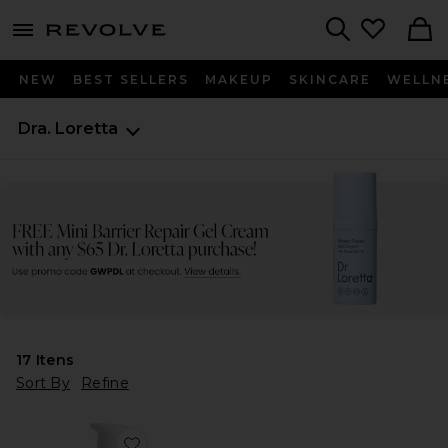
menu - shows more content
Revolve, Apparel & Fashion
Search
NEW
BEST SELLERS
MAKEUP
SKINCARE
WELLN
Dra. Loretta
17
Itens
Sort By
Refine