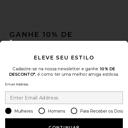
FOOTER
GANHE 10% DE
DESCONTO
CLOSE MODAL
Quando você se inscreve em nossa newsletter enviando seu e-mail.
ELEVE SEU ESTILO
Opte por sair a qualquer momento.
Política de Privacidade
Email Address
Cadastre-se na nossa newsletter e ganhe
10% DE
DESCONTO*
, é como ter uma melhor amiga estilosa.
Sign Up
Email Address
pt
USD
Change Country Regions Preferences
Mulheres
Homens
Para Receber os Dois
CONTINUAR