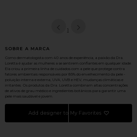
page
of 1, currently selected
1
SOBRE A MARCA
Como dermatologista com 40 anos de experiência, a paixão da Dra.
Loretta é ajudar as mulheres a se sentirem confiantes em qualquer idade.
Ela criou a primeira linha de cuidados com a pele que protege contra
fatores ambientais responsáveis por 85% do envelhecimento da pele -
poluição interna e externa, UVA, UVB e HEV, mudanças climáticas e
irritantes. Os produtos da Dra. Loretta combinam altas concentrações
de ativos de grau médico e ingredientes botânicos para garantir uma
pele mais saudável e jovem.
Add designer to My Favorites