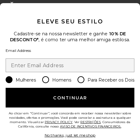
DESCONTO
CLOSE MODAL
Quando você se inscreve em nossa newsletter enviando seu e-mail.
ELEVE SEU ESTILO
Opte por sair a qualquer momento.
Política de Privacidade
Email Address
Cadastre-se na nossa newsletter e ganhe
10% DE
DESCONTO*
, é como ter uma melhor amiga estilosa.
Sign Up
Email Address
pt
USD
Change Country Regions Preferences
Mulheres
Homens
Para Receber os Dois
CONTINUAR
AJUDE-NOS A MELHORAR!
Responda uma rápida pesquisa sobre seu acesso.
Vamos lá!
Ao clicar em "Continuar", você concorda em receber nossa newsletter sobre
novidades, ofertas e promoções. Você pode cancelar a assinatura a qualquer
momento. Visualizar
PRIVACY POLICY
. Ver
RESTRIÇÕES
. Consumidores da
ATENDIMENTO AO CLIENTE
Califórnia, consulte nosso
AVISO DE INCENTIVOS FINANCEIROS.
.
No thanks, just let me shop