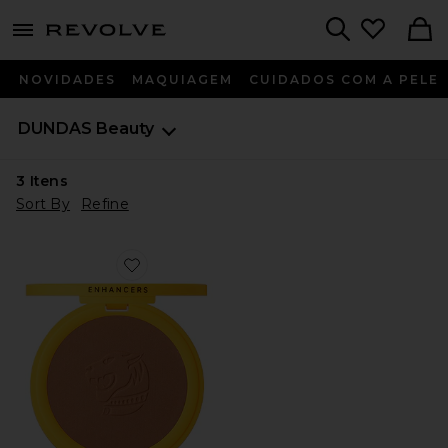
menu - shows more content
Revolve, Apparel & Fashion
Search
NOVIDADES
MAQUIAGEM
CUIDADOS COM A PELE
DUNDAS Beauty
3
Itens
Sort By
Refine
Favorite Bronzer Anonymous - Step 2