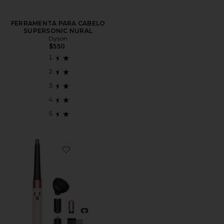
FERRAMENTA PARA CABELO
SUPERSONIC NURAL
Dyson
$550
Favorite Airwrap i.d. Multi-styler & Dryer Curly & Coily