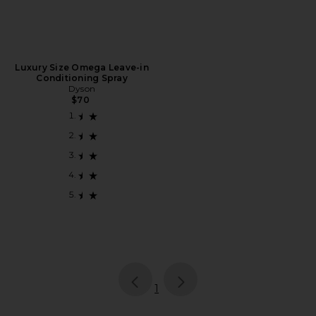
Luxury Size Omega Leave-in
Conditioning Spray
Dyson
$70
page
of 1, currently selected
1