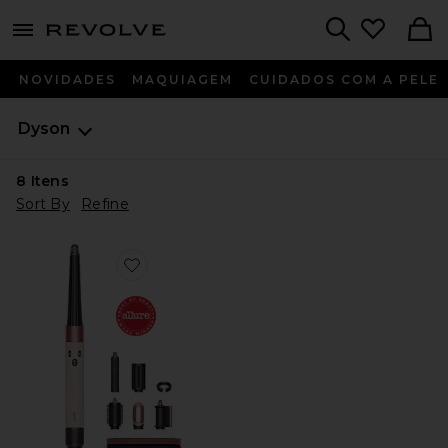
menu - shows more content
Revolve, Apparel & Fashion
Search
NOVIDADES
MAQUIAGEM
CUIDADOS COM A PELE
Dyson
8
Itens
Sort By
Refine
Favorite Airwrap i.d. Multi-styler & Dryer Straight & W