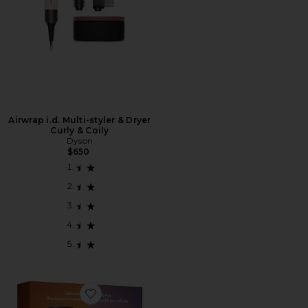
Airwrap i.d. Multi-styler & Dryer
Curly & Coily
Dyson
$650
Favorite DUO DE ESTILO DEFINE & REFRESH STYLI