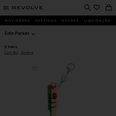
menu - shows more content
Revolve, Apparel & Fashion
Search
NOVIDADES
VESTIDOS
ROUPAS
LIQUIDAÇÃO
Edie Parker
9
Itens
Sort By
Refine
Favorite Beaded Fish Retractable Lighter Keychain