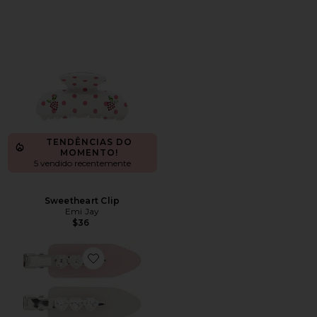
TENDÊNCIAS DO
MOMENTO!
5 vendido recentemente
Sweetheart Clip
Emi Jay
$36
Favorite Popstar Clip Set Of 4