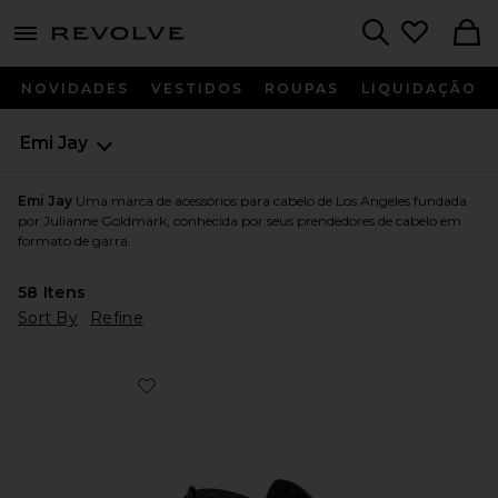
menu - shows more content
Revolve, Apparel & Fashion
Search
NOVIDADES
VESTIDOS
ROUPAS
LIQUIDAÇÃO
Emi Jay
Emi Jay
Uma marca de acessórios para cabelo de Los Angeles fundada
por Julianne Goldmark, conhecida por seus prendedores de cabelo em
formato de garra.
58
Itens
Sort By
Refine
Favorite Clipe Enorme