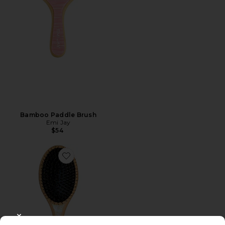
Bamboo Paddle Brush
Emi Jay
$54
Favorite Flat Brush
CLOSE MODAL