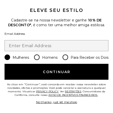
ELEVE SEU ESTILO
Cadastre-se na nossa newsletter e ganhe
10% DE
DESCONTO*
, é como ter uma melhor amiga estilosa.
Email Address
Flat Brush
Emi Jay
$52
Mulheres
Homens
Para Receber os Dois
Favorite Mini Cloud Clip
CONTINUAR
Ao clicar em "Continuar", você concorda em receber nossa newsletter sobre
novidades, ofertas e promoções. Você pode cancelar a assinatura a qualquer
momento. Visualizar
PRIVACY POLICY
. Ver
RESTRIÇÕES
. Consumidores da
Califórnia, consulte nosso
AVISO DE INCENTIVOS FINANCEIROS.
.
No thanks, just let me shop