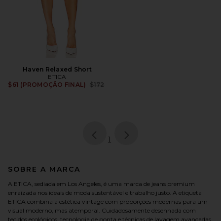
Haven Relaxed Short
ETICA
Previous price:
$61 (PROMOÇÃO FINAL)
$172
page
of 1, currently selected
1
SOBRE A MARCA
A ETICA, sediada em Los Angeles, é uma marca de jeans premium
enraizada nos ideais de moda sustentável e trabalho justo. A etiqueta
ETICA combina a estética vintage com proporções modernas para um
visual moderno, mas atemporal. Cuidadosamente desenhada com
tecidos ecológicos, tecnologia de ponta e técnicas de lavagem avançadas,