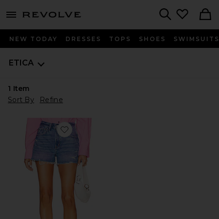
menu - shows more content
Revolve, Apparel & Fashion
Search
NEW TODAY
DRESSES
TOPS
SHOES
SWIMSUIT
ETICA
1
Item
Sort By
Refine
Favorite Haven Relaxed Short