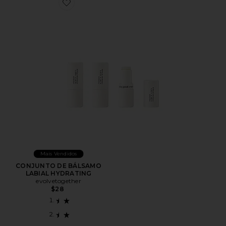
Favorite CONJUNTO DE BÁLSAMO LABIAL HYDRATI
Mais Vendidos
CONJUNTO DE BÁLSAMO
LABIAL HYDRATING
evolvetogether
$28