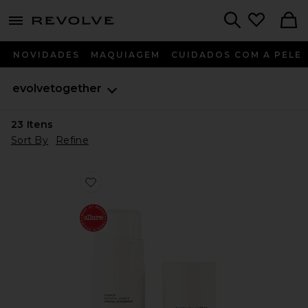
menu - shows more content
Revolve, Apparel & Fashion
Search
NOVIDADES
MAQUIAGEM
CUIDADOS COM A PELE
evolvetogether
23
Itens
Sort By
Refine
Favorite Natural Deodorant