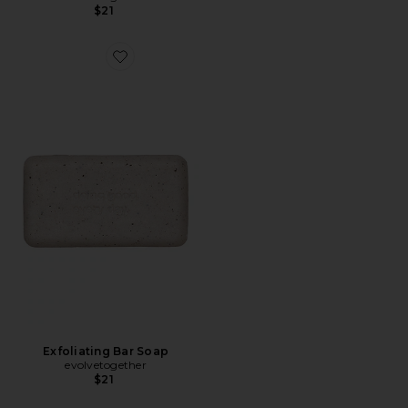
$21
Favorite Exfoliating Bar Soap
Exfoliating Bar Soap
evolvetogether
$21