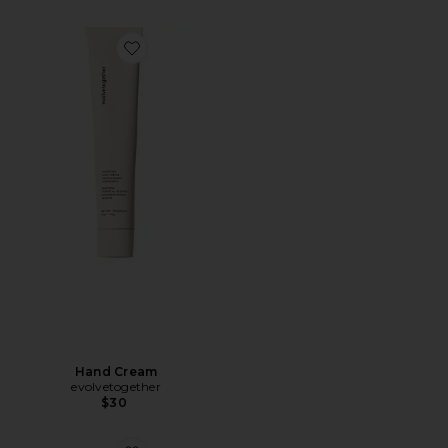
Favorite Hand Cream
Hand Cream
evolvetogether
$30