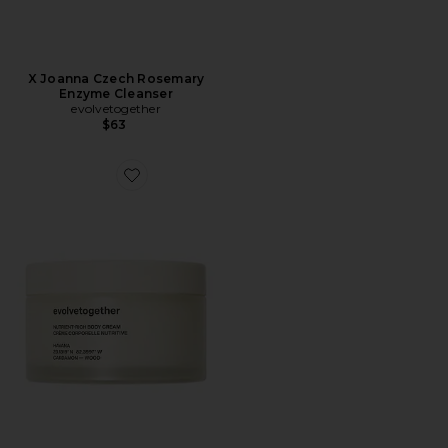
X Joanna Czech Rosemary
Enzyme Cleanser
evolvetogether
$63
Favorite HIDRATANTE CORPORAL NUTRIENT-RICH