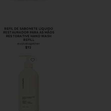
REFIL DE SABONETE LÍQUIDO
RESTAURADOR PARA AS MÃOS
RESTORATIVE HAND WASH
REFILL
evolvetogether
$72
Favorite Body Cleanser