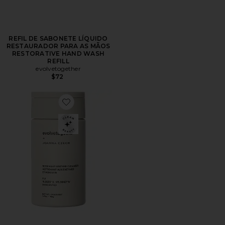
REFIL DE SABONETE LÍQUIDO
RESTAURADOR PARA AS MÃOS
RESTORATIVE HAND WASH
REFILL
evolvetogether
$72
Favorite X Joanna Czech Rosemary Enzyme Cleanser