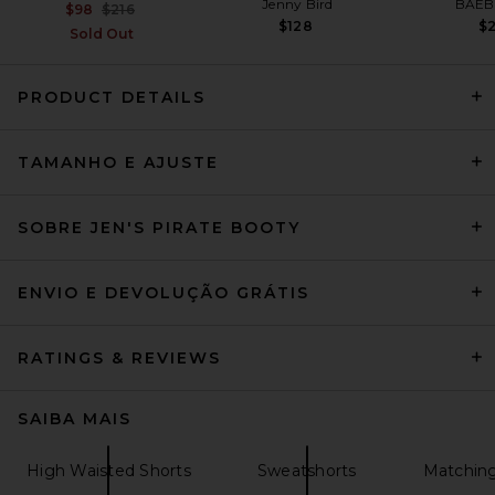
Jenny Bird
BAE
Previous price:
$98
$216
$128
$
Sold Out
PRODUCT DETAILS
Le Superbe x REVOLVE
TAMANHO E AJUSTE
French Terry Short in Black &
White
Le Superbe
Preço anterior:
$27
$145
SOBRE JEN'S PIRATE BOOTY
ENVIO E DEVOLUÇÃO GRÁTIS
RATINGS & REVIEWS
SAIBA MAIS
High Waisted Shorts
Sweatshorts
Matching