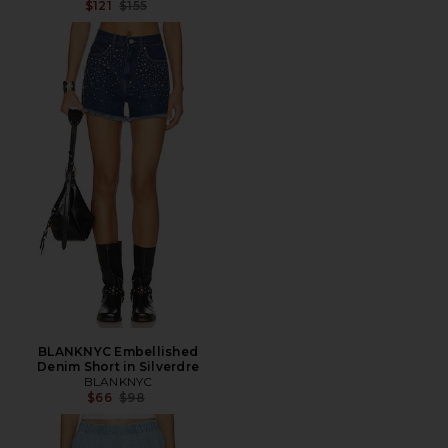
Preço anterior:
$121
$155
BLANKNYC Embellished
Denim Short in Silverdre
BLANKNYC
Preço anterior:
$66
$98