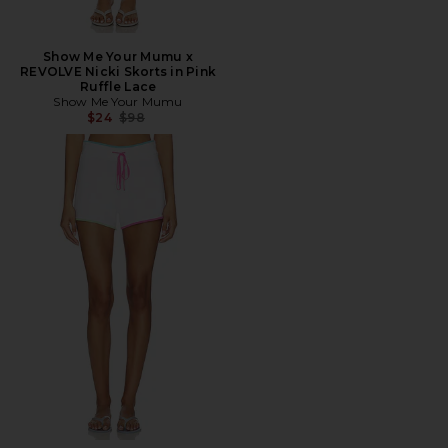
Show Me Your Mumu x
REVOLVE Nicki Skorts in Pink
Ruffle Lace
Show Me Your Mumu
Preço anterior:
$24
$98