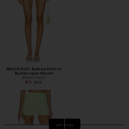
BEACH RIOT Balboa Short in
Buttercream Bloom
BEACH RIOT
Preço anterior:
$75
$88
ver mais