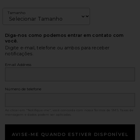
Tamanho
Diga-nos como podemos entrar em contato com
você.
Digite e-mail, telefone ou ambos para receber
notificações.
Email Address
Número de telefone
Ao clicar em "Notifique-me", você concorda com nossa
Termos de SMS
. Taxas de
mensagem e dados podem ser aplicadas.
AVISE-ME QUANDO ESTIVER DISPONÍVEL