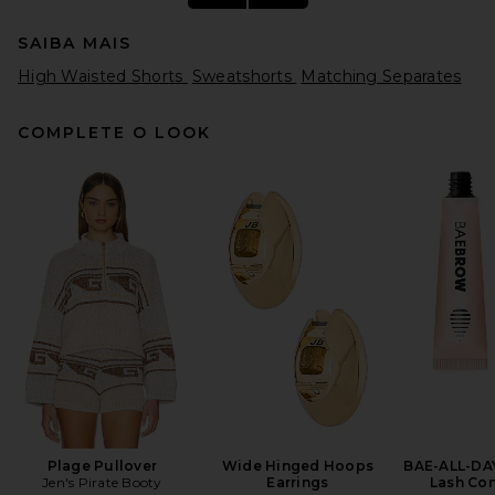
SAIBA MAIS
High Waisted Shorts
Sweatshorts
Matching Separates
COMPLETE O LOOK
P.E Nation Signature 5 Inch
Bike Short in Washed Lime
P.E Nation
Preço anterior:
$49
$57
Plage Pullover
Wide Hinged Hoops
BAE-ALL-DA
Jen's Pirate Booty
Earrings
Lash Con