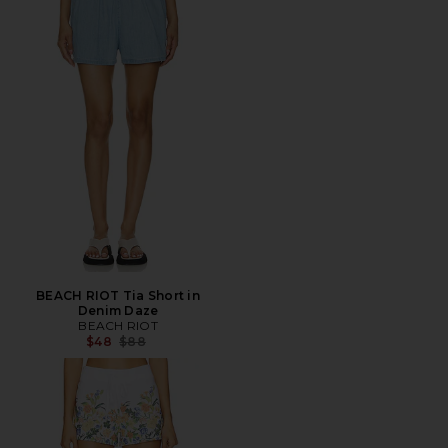
BEACH RIOT Tia Short in
Denim Daze
BEACH RIOT
Preço anterior:
$48
$88