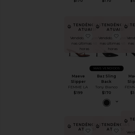
$170
$170
$1
DISPONIBILIDADE
In-Stock
peças favoritas
Encomendar
TENDÊNCIAS
TENDÊNCIAS
T
ATUAIS!
ATUAIS!
peças favoritas
favoritoMaeve Slipp
favori
Vendido 13 vezes
Vendido 12 vezes
Vend
nas últimas 48
nas últimas 48
nas
horas
horas
MAIS VENDIDOS
Maeve
Baz Sling
Ma
Slipper
Back
Sli
FEMME LA
Tony Bianco
FEMM
$199
$170
$1
T
TENDÊNCIAS
TENDÊNCIAS
ATUAIS!
ATUAIS!
favoritoDemure San
favori
Vend