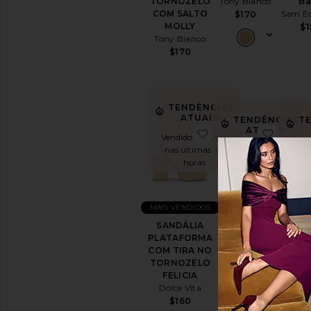
TORNOZELO
Tony Bianco
Ba
COM SALTO
Sam E
$170
MOLLY
$1
Tony Bianco
$170
TENDÊNCIAS
ATUAIS!
TENDÊNCIAS
T
ATUAIS!
favoritoSANDÁLIA
favori
Vendido 10 vezes
nas últimas 48
Vendido 9 vezes nas
Vendid
horas
últimas 48 horas
últi
MAIS VENDIDOS
MAIS V
SANDÁLIA
Icelyn Heel
Elo
PLATAFORMA
Dolce Vita
San
COM TIRA NO
Sch
$140
TORNOZELO
$1
FELICIA
Dolce Vita
$160