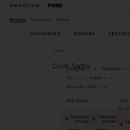
Womens
Masculino
Beleza
NOVIDADES
ROUPAS
VESTID
Mulheres
Sapatos
Com salto
SAPATOS
Com Salto
Designer
Tamanho
—
—
CATEGORIA
Cor
Preço
—
—
Altura do salto
—
Ver
tudo
Botas
922
ITENS
Clogs
Espadrilles
TENDÊNCIAS
TENDÊNCIAS
Sem
ATUAIS!
ATUAIS!
T
salto
favoritoCaprice Heel
favorit
Vendido 17 vezes
Vendido 25 vezes