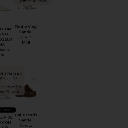
últimas 48 horas
Elodie Vinyl
O COM
Sandal
A NO
Schutz
OZELO
$148
NA
Bianco
90
ENDÊNCIAS
ATUAIS!
l
toHype Sandal
favoritoSANDÁLIA DE SALTO COM TIRA NO TORNOZEL
favoritoDalle Studs Sandal
o 6 vezes nas
mas 48 horas
ENDIDOS
Dalle Studs
LIA DE
Sandal
O COM
Schutz
A NO