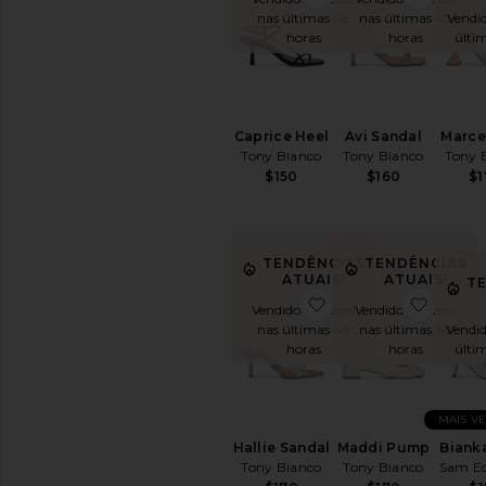
Com
nas últimas 48
Vendid
nas últimas 48
salto
horas
últi
horas
Preto
Mary
Jane
Open
Avi Sandal
Marce
Caprice Heel
Toe
Tony Bianco
Tony 
Tony Bianco
Platforms
$160
$1
$150
Pumps
Sling
Back
TENDÊNCIAS
TENDÊNCIAS
Strappy
ATUAIS!
ATUAIS!
T
Mules
favoritoHallie Sandal
favori
Vendido 10 vezes
Vendido 12 vezes
Sandálias
nas últimas 48
nas últimas 48
Vendid
Chinelos
horas
horas
últi
Tênis
TRENDING
MAIS V
NOW
Hallie Sandal
Maddi Pump
Bianka
Western
Tony Bianco
Tony Bianco
Sam E
Boots