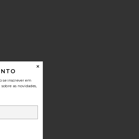
ONTO
o se inscrever em
r sobre as novidades,