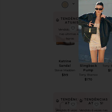
TENDÊNCIAS
ATUAIS!
T
favoritoKatrine Sand
favori
Vendido 12 vezes
nas últimas 48
Vendid
horas
últi
Katrine
Breeze
Junipe
Sandal
Slingback
Tony 
Steve Madden
Pump
$1
Tony Bianco
$99
$170
TENDÊNCIAS
TENDÊNCIAS
ATUAIS!
ATUAIS!
favoritoJuni Sandal
favorit
Vendido 8 vezes nas
Vendido 6 vezes nas