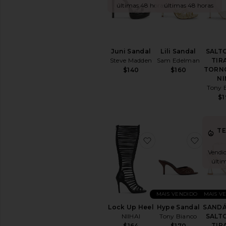
últimas 48 horas
últimas 48 horas
Juni Sandal
Lili Sandal
SALT
Steve Madden
Sam Edelman
TIR
TORN
$140
$160
NI
Tony 
$1
T
favoritoLock Up Hee
favori
Vendid
últi
MAIS VENDIDOS
MAIS V
Lock Up Heel
Hype Sandal
SANDÁ
NIIHAI
Tony Bianco
SALT
TIR
$164
$170