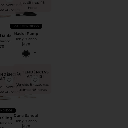
nas últimas 48
o 9 vezes nas
horas
mas 48 horas
MAIS VENDIDOS
Maddi Pump
l Mule
Tony Bianco
Bianco
$170
70
TENDÊNCIAS
ENDÊNCIAS
ATUAIS!
ATUAIS!
toMaddi Pump
favoritoBianka Sling
favoritoDana Sandal
Vendido 8 vezes nas
o 11 vezes nas
últimas 48 horas
mas 48 horas
ENDIDOS
Dana Sandal
 Sling
Tony Bianco
delman
$170