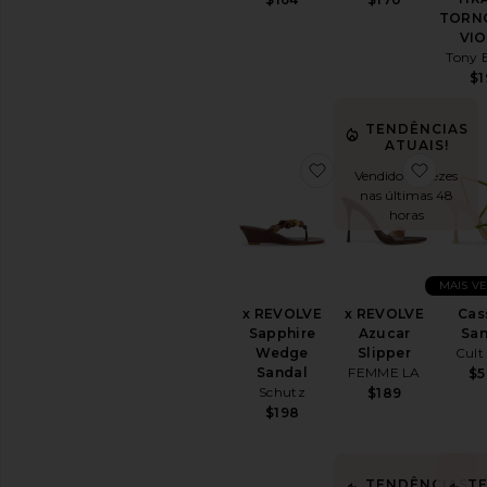
TORN
VIO
Tony 
$1
TENDÊNCIAS
ATUAIS!
favoritox REVOLVE 
favori
Vendido 10 vezes
nas últimas 48
horas
MAIS V
x REVOLVE
x REVOLVE
Cas
Sapphire
Azucar
San
Wedge
Slipper
Cult
Sandal
FEMME LA
$5
Schutz
$189
$198
TENDÊNCIAS
T