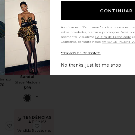
CONTINUAR
TENDÊNCIAS
Ao clicar em "Continuar" você concorda em re
ENDÊNCIAS
ATUAIS!
ATUAIS!
sobre novidades, ofertas e promoções. Você po
al
toBreeze Slingback Pump
favoritoJuniper Heel
favoritoSeleste Sandal
momento. Visualizar
Política de Privacidade
Consumidores da
Vendido 6 vezes nas
o 11 vezes nas
Califórnia, consulte nosso
AVISO DE INCENTIV
últimas 48 horas
mas 48 horas
*TERMOS DE DESCONTO
No thanks, just let me shop
Seleste
r Heel
Sandal
Bianco
Steve Madden
70
$99
TENDÊNCIAS
ATUAIS!
oLili Sandal
favoritoSALTO COM TIRA NO TORNOZELO NINA
favoritoElodie Vinyl Sandal
Vendido 5 vezes nas