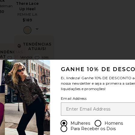
ck
There Lace
delman
Up Heel
50
FEMME LA
$189
TENDÊNCIAS
ATUAIS!
ENDÊNCIAS
ATUAIS!
 PLATAFORMA COM TIRA NO TORNOZELO FELICIA
toIcelyn Heel
favoritoElodie Sandal
favoritoCorso Sandal
Vendido 14 vezes
nas últimas 48
o 9 vezes nas
horas
GANHE 10% DE DESC
mas 48 horas
Ei, lindeza! Ganhe
10% DE DESCONTO
a
nossa newsletter e seja a primeira a sabe
MAIS VENDIDOS
liquidações e promoções!
ENDIDOS
Corso
die
Email Address
Sandal
dal
Tony Bianco
utz
$170
38
Mulheres
Homens
Para Receber os Dois