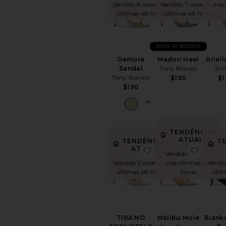
Vendido 8 vezes nas
Vendido 7 vezes nas
nas
últimas 48 horas
últimas 48 horas
MAIS VENDIDOS
Demure
Madori Heel
Ariell
Sandal
Tony Bianco
Sch
Tony Bianco
$190
$1
$190
TENDÊNCIAS
ATUAIS!
TENDÊNCIAS
T
ATUAIS!
favoritoTIRA NO 
favori
Vendido 12 vezes
Vendido 5 vezes nas
nas últimas 48
Vendid
últimas 48 horas
horas
últi
TIRA NO
Malibu Mule
Bianka