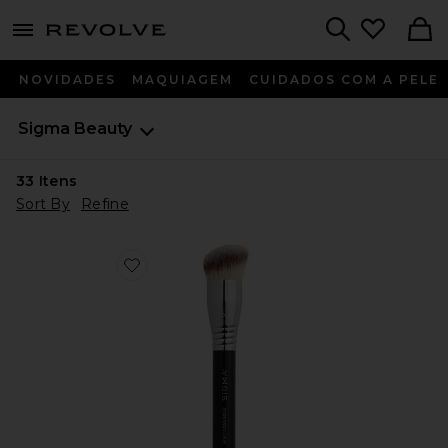
menu - shows more content
Revolve, Apparel & Fashion
Search
NOVIDADES
MAQUIAGEM
CUIDADOS COM A PELE
Sigma Beauty
33
Itens
Sort By
Refine
Favorite PINCEL DE BASE F48 SOFT COVERAGE BR