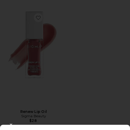
Favorite Renew Lip Oil
Renew Lip Oil
Sigma Beauty
$28
CLOSE MODAL