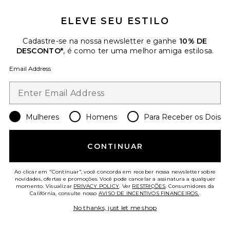
ELEVE SEU ESTILO
Cadastre-se na nossa newsletter e ganhe
10% DE
DESCONTO*
, é como ter uma melhor amiga estilosa.
Email Address
Favorite LIMPADOR DE PINCÉIS SWITCH
Mulheres
Homens
Para Receber os Dois
CONTINUAR
Ao clicar em "Continuar", você concorda em receber nossa newsletter sobre
novidades, ofertas e promoções. Você pode cancelar a assinatura a qualquer
momento. Visualizar
PRIVACY POLICY
. Ver
RESTRIÇÕES
. Consumidores da
Califórnia, consulte nosso
AVISO DE INCENTIVOS FINANCEIROS.
.
No thanks, just let me shop