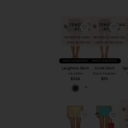
TENDÊNCIAS
TENDÊNCIAS
favoritoLeighton Ski
favor
ATUAIS!
ATUAIS!
Vendido 6 vezes nas
Vendido 9 vezes nas
últimas 48 horas
últimas 48 horas
MAIS VENDIDOS
MAIS VENDIDOS
Leighton Skirt
Cindi Skirt
Sp
retrofete
Steve Madden
$348
$59
favoritoAdaline Croc
favor
V
n