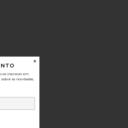
ONTO
o se inscrever em
r sobre as novidades,