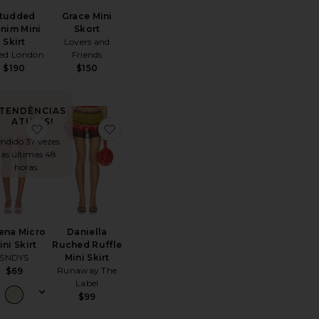
tudded
Grace Mini
nim Mini
Skort
Skirt
Lovers and
ed London
Friends
$190
$150
TENDÊNCIAS
ATUAIS!
itoMini Skirt
favoritoCalena Micro Mini Skirt
favoritoDaniella Ruched Ruffle Mini Skir
ndido 37 vezes
as últimas 48
horas
ena Micro
Daniella
ini Skirt
Ruched Ruffle
SNDYS
Mini Skirt
Runaway The
$69
Label
$99