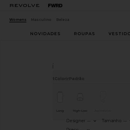
Womens
Masculino
Beleza
NOVIDADES
ROUPAS
VESTID
Mulheres
Saias
Mini
SAIAS
Mini
Comprimento
Cut
Colorir
Padrão
Short
Midi
Long
High-Low
Assimétrico
Designer
Tamanho
—
—
CATEGORIA
Preço
—