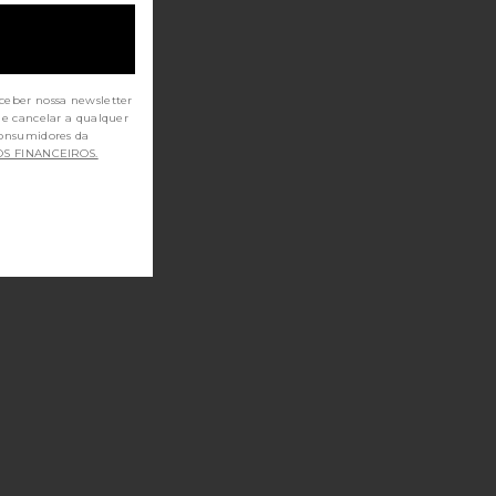
ceber nossa newsletter
de cancelar a qualquer
OS FINANCEIROS.
DOS