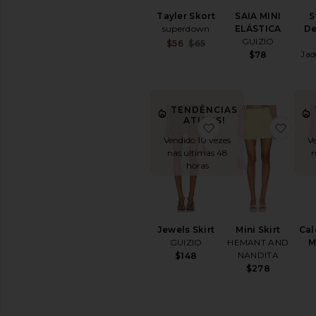
Tayler Skort
SAIA MINI
S
superdown
ELÁSTICA
De
GUIZIO
Sale price:
$56
$65
Previous price:
Jad
$78
TENDÊNCIAS
ATUAIS!
favoritoJewels Skirt
favor
Vendido 10 vezes
Ve
nas últimas 48
n
horas
Jewels Skirt
Mini Skirt
Cal
GUIZIO
HEMANT AND
M
NANDITA
$148
$278