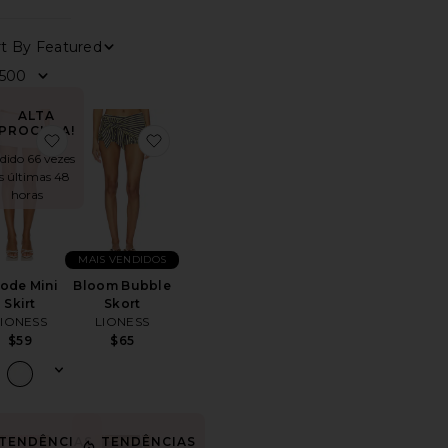
0
FILTER
SELECTED
Sort By
Ver
ALTA
PROCURA!
itoBeep Beep Mini Skirt
favoritoRhode Mini Skirt
favoritoBloom Bubble Skort
dido 66 vezes
s últimas 48
horas
MAIS VENDIDOS
ode Mini
Bloom Bubble
Skirt
Skort
LIONESS
LIONESS
$59
$65
TENDÊNCIAS
TENDÊNCIAS