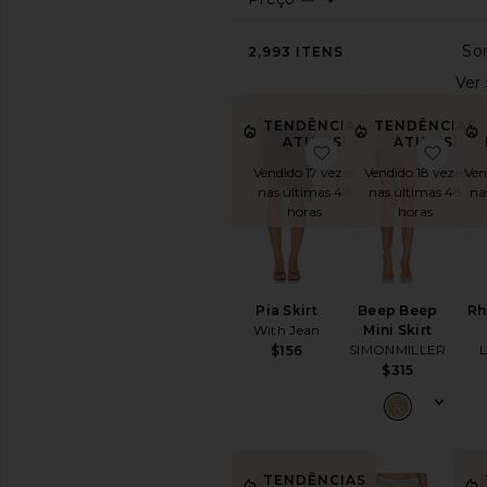
Ver
2,993
ITENS
tudo
BY
LENGTH
TENDÊNCIAS
TENDÊNCIAS
Hi-
ATUAIS!
ATUAIS!
favoritoPia Skirt
favor
Low
Vendido 18 vezes
Ven
Vendido 17 vezes
Maxi
nas últimas 48
na
nas últimas 48
Midi
horas
horas
Mini
BY
STYLE
Beep Beep
Rh
Pia Skirt
Preto
Mini Skirt
With Jean
Bodycon
SIMONMILLER
$156
$315
Cargo
Circle
Jeans
Leather
Low
TENDÊNCIAS