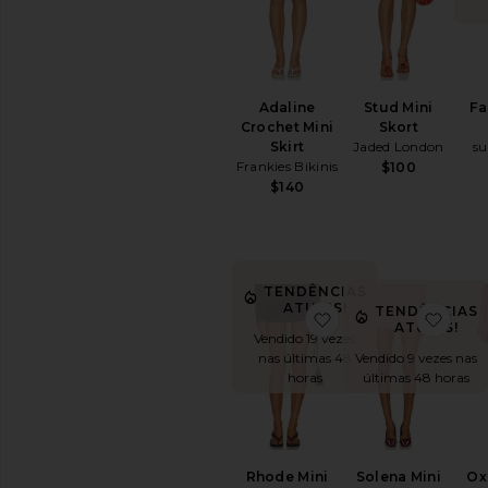
Adaline
Stud Mini
Fa
Crochet Mini
Skort
Skirt
Jaded London
s
Frankies Bikinis
$100
$140
TENDÊNCIAS
ATUAIS!
TENDÊNCIAS
favoritoRhode Mini 
favor
ATUAIS!
Vendido 19 vezes
nas últimas 48
Vendido 9 vezes nas
horas
últimas 48 horas
Rhode Mini
Solena Mini
Ox