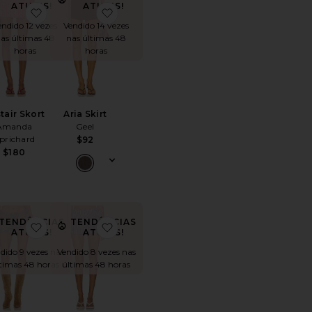
ATUAIS!
ATUAIS!
ort
ritoBloom Skort
favoritoAlistair Skort
favoritoAria Skirt
endido 12 vezes
Vendido 14 vezes
as últimas 48
nas últimas 48
horas
horas
stair Skort
Aria Skirt
Amanda
Geel
prichard
$92
$180
TENDÊNCIAS
TENDÊNCIAS
ritoSAIA MINI ELÁSTICA
favoritoStudded Denim Mini Skirt
favoritoGrace Mini Skort
ATUAIS!
ATUAIS!
dido 9 vezes nas
Vendido 8 vezes nas
timas 48 horas
últimas 48 horas