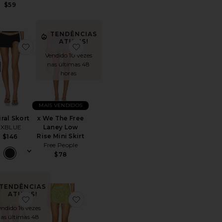
$59
TENDÊNCIAS
ATUAIS!
rt
itoCindi Skirt
favoritoSpiral Skort
favoritox We The Free Laney Low Rise Mi
Vendido 10 vezes
nas últimas 48
horas
MAIS VENDIDOS
iral Skort
x We The Free
1XBLUE
Laney Low
Rise Mini Skirt
$146
Free People
$78
TENDÊNCIAS
ATUAIS!
het Mini Skirt
itoStud Mini Skort
favoritoFallon Mini Skirt
favoritoMINISSAIA COM MIÇANGAS F
endido 16 vezes
as últimas 48