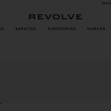
Envio
Revolve
OS
SAPATOS
ACESSÓRIOS
MARCAS
0
0
FILTER
SELECTED
FILTER
SELECTED