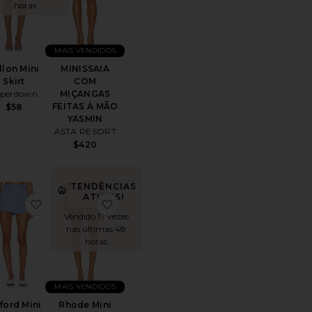
horas
MAIS VENDIDOS
llon Mini
MINISSAIA
Skirt
COM
uperdown
MIÇANGAS
FEITAS À MÃO
$58
YASMIN
ASTA RESORT
$420
TENDÊNCIAS
ATUAIS!
Skirt
itoSolena Mini Skirt
favoritoOxford Mini Skort
favoritoRhode Mini Skirt
Vendido 17 vezes
nas últimas 48
horas
MAIS VENDIDOS
ford Mini
Rhode Mini