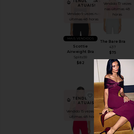
TENDÊNCIAS
Vendido 17 vezes
ATUAIS!
nas últimas 48
Vendido 9 vezes nas
horas
últimas 48 horas
MAIS VENDIDOS
The Bare Bra
Scottie
437
Airweight Bra
$75
Splits59
$82
TENDÊNCIA
ATUAIS!
favoritoThe Halter 
fav
TENDÊNCIAS
Vendido 12 vezes
ATUAIS!
nas últimas 48
V
Vendido 15 vezes nas
horas
últimas 48 horas