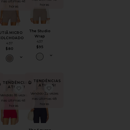
nas últimas 48
horas
horas
The Studio
UTIÃ MICRO
Wrap
COLCHOADO
437
437
$95
$80
S
TENDÊNCIAS
TENDÊNCIAS
ATUAIS!
ATUAIS!
 Tank Top
oritoThe Perfect Capri Pants
favoritoThe Minimalist Tank Top
favoritoThe Square Tank
Vendido 22 vezes
Vendido 18 vezes
nas últimas 48
nas últimas 48
horas
horas