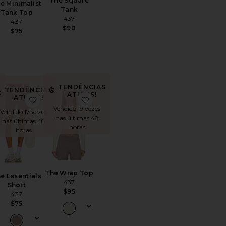
The Square
e Minimalist
Tank
Tank Top
437
437
$90
$75
S
TENDÊNCIAS
TENDÊNCIAS
ATUAIS!
ATUAIS!
ment Baseline Tennis Dress
oritoThe V Legging
favoritoThe Essentials Short
favoritoThe Wrap Top
Vendido 19 vezes
Vendido 17 vezes
nas últimas 48
nas últimas 48
horas
horas
The Wrap Top
e Essentials
437
Short
$95
437
$75