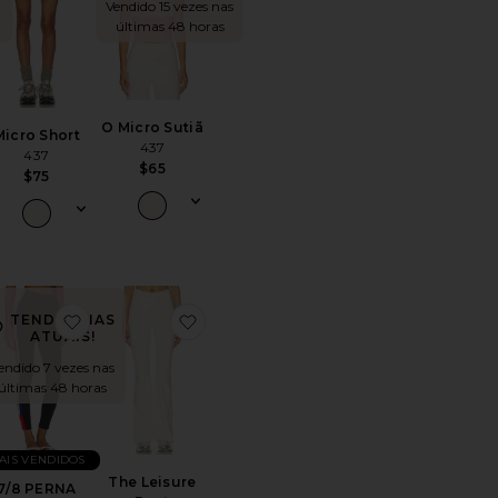
s
Vendido 15 vezes nas
últimas 48 horas
O Micro Sutiã
Micro Short
437
437
$65
$75
On The Double Sports Bra
oritoSpacedye Layered High Waisted Midi Legging
favorito7/8 PERNA MONAH HIGH WAIST RIGOR L
favoritoThe Leisure Pant
TENDÊNCIAS
ATUAIS!
endido 7 vezes nas
últimas 48 horas
AIS VENDIDOS
The Leisure
7/8 PERNA