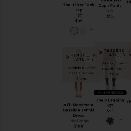
The Perfect
&
Th
The Halter Tank
Capri Pants
Hoodies
Top
437
Blusas
437
$95
Acessórios
$85
para
treino
DISPONIBILIDADE
TENDÊNCIA
In-Stock
ATUAIS!
TENDÊNCIAS
favoritox FP Move
fav
peças favoritas
Encomendar
ATUAIS!
Vendido 16 vezes
peças favoritas
Vendido 10 vezes
nas últimas 48
nas últimas 48
horas
horas
MAIS VENDIDOS
The V Legging
Th
x FP Movement
437
Baseline Tennis
$95
Dress
Free People
$108