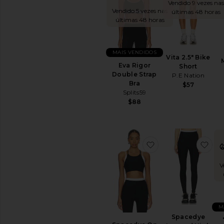
Vendido 9 vezes na
Vendido 5 vezes nas
últimas 48 horas
últimas 48 horas
MAIS VENDIDOS
Vita 2.5" Bike
Eva Rigor
Short
Double Strap
P.E Nation
Bra
$57
Splits59
$88
favoritoSpacedye 
fav
V
M
Spacedye