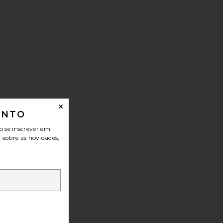
ONTO
o se inscrever em
r sobre as novidades,