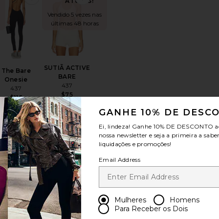
ATUAIS!
Vendido 5 vezes nas
últimas 48 horas
SUTIÃ ACTIVE
The Bare
BARE
Onesie
437
437
$75
$115
GANHE 10% DE DESC
Ei, lindeza! Ganhe
10% DE DESCONTO
a
nossa newsletter e seja a primeira a sabe
S
liquidações e promoções!
Bra
oritoThe Sculpt Shortie
favoritoVita Full Length Legging
favoritoMACACÃO COM SHORTS
TENDÊNCIAS
Email Address
ATUAIS!
endido 8 vezes nas
últimas 48 horas
Mulheres
Homens
Para Receber os Dois