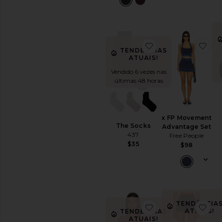
favoritoThe Socks
fav
TENDÊNCIAS
ATUAIS!
Vendido 6 vezes nas
últimas 48 horas
x FP Movement
The Socks
Advantage Set
437
Free People
$35
$98
TENDÊNCIA
favoritoEva Rigor 
fav
ATUAIS!
TENDÊNCIAS
ATUAIS!