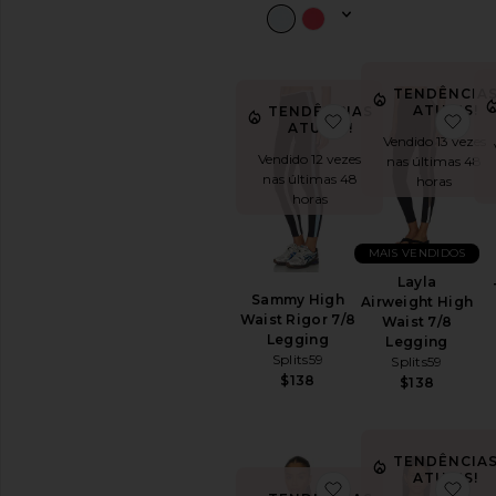
TENDÊNCIA
ATUAIS!
TENDÊNCIAS
favoritoSammy Hig
fav
ATUAIS!
Vendido 13 vezes
Vendido 12 vezes
nas últimas 48
nas últimas 48
horas
horas
MAIS VENDIDOS
Layla
Sammy High
Airweight High
Waist Rigor 7/8
Waist 7/8
Legging
Legging
Splits59
Splits59
$138
$138
TENDÊNCIA
ATUAIS!
favoritoScottie Air
fav