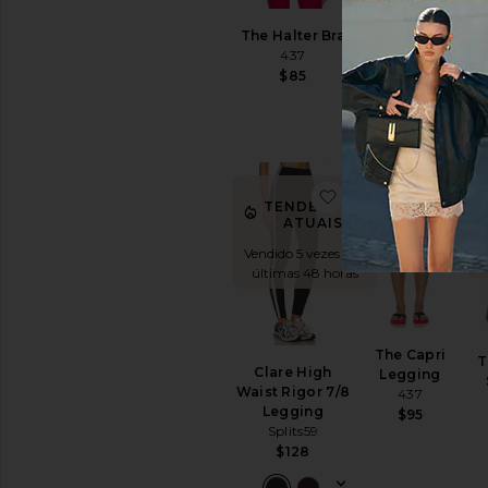
The Sculpt
The Halter Bra
Shortie
437
437
$85
$125
TENDÊNCIA
ATUAIS!
favoritoClare High
fav
TENDÊNCIAS
Vendido 20 vezes
ATUAIS!
nas últimas 48
V
Vendido 5 vezes nas
horas
últimas 48 horas
The Capri
T
Clare High
Legging
Waist Rigor 7/8
437
Legging
$95
Splits59
$128