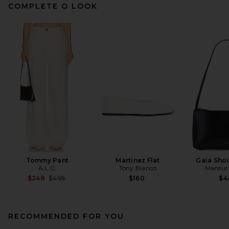
COMPLETE O LOOK
Tommy Pant
Martinez Flat
Gaia Sho
A.L.C.
Tony Bianco
Mansur 
Previous price:
$248
$495
$160
$4
RECOMMENDED FOR YOU