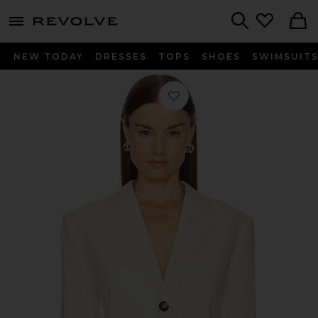
menu - shows more content
Revolve, Apparel & Fashion
Search
NEW TODAY
DRESSES
TOPS
SHOES
SWIMSUIT
Favorito Shawn Jacket in Buttercre