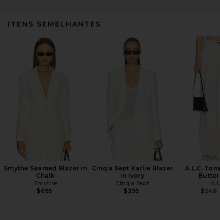
ITENS SEMELHANTES
Smythe Seamed Blazer in
Cinq a Sept Karlie Blazer
A.L.C. Tom
Chalk
in Ivory
Butte
Smythe
Cinq a Sept
A.L
$695
$395
$248