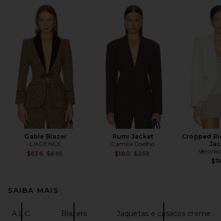
Gable Blazer
Rumi Jacket
Cropped Ri
L'AGENCE
Camila Coelho
Jac
Veronic
Previous price:
Previous price:
$636
$895
$180
$359
$7
SAIBA MAIS
A.L.C.
Blazers
Jaquetas e casacos creme