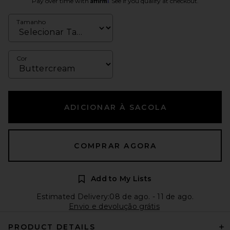
Pay over time with
. See if you qualify at checkout.
Tamanho
Cor
ADICIONAR À SACOLA
COMPRAR AGORA
Add to My Lists
Estimated Delivery:08 de ago. - 11 de ago.
Envio e devolução grátis
PRODUCT DETAILS