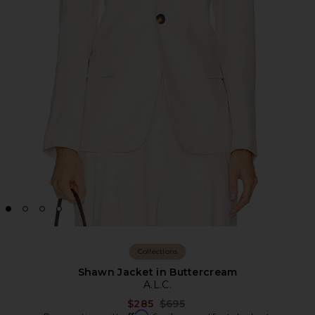
Collections
Shawn Jacket in Buttercream
A.L.C.
Previous price:
$285
$695
Affirm