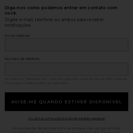
Diga-nos como podemos entrar em contato com
você.
Digite e-mail, telefone ou ambos para receber
notificações.
Email Address
Número de telefone
Ao clicar em "Notifique-me", você concorda com nossa
Termos de SMS
. Taxas de
mensagem e dados podem ser aplicadas.
AVISE-ME QUANDO ESTIVER DISPONÍVEL
Opens in a mo
Ou envie uma solicitação de pedido especial
As solicitações de itens de volta ao estoque não são garantidas.
As solicitações não concluídas são canceladas após 6 semanas.