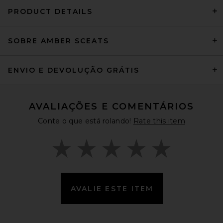
PRODUCT DETAILS
SOBRE AMBER SCEATS
Natalie B Jewelry Elsa
Necklace in Gold
Natalie B Jewelry
$59
ENVIO E DEVOLUÇÃO GRÁTIS
AVALIAÇÕES E COMENTÁRIOS
Conte o que está rolando!
Rate this item
AVALIE ESTE ITEM