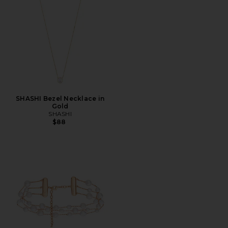
SHASHI Bezel Necklace in
Gold
SHASHI
$88