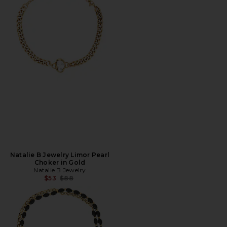
Natalie B Jewelry Limor Pearl
Choker in Gold
Natalie B Jewelry
Preço anterior:
$53
$88