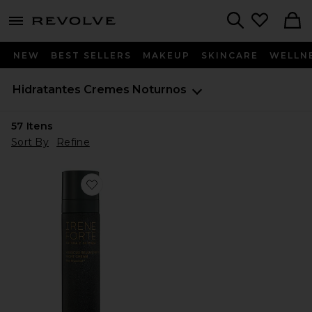
menu - shows more content
Revolve, Apparel & Fashion
Search
NEW
BEST SELLERS
MAKEUP
SKINCARE
WELLN
Hidratantes
Cremes Noturnos
57
Itens
Sort By
Refine
Favorite Hibiscus Night Cream With Myoxinol