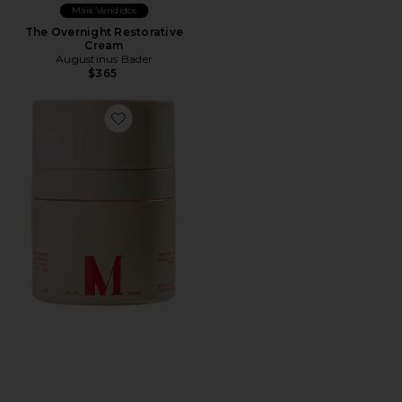
Mais Vendidos
The Overnight Restorative
Cream
Augustinus Bader
$365
Favorite InstaFacial Emulsion Retinopro Growth Fact