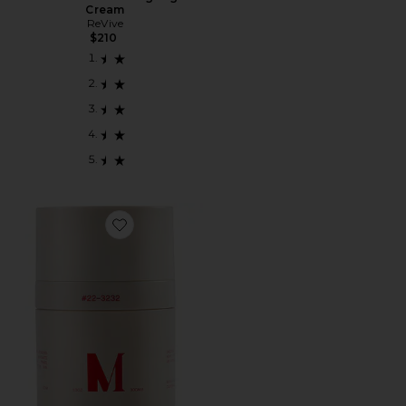
Cream
ReVive
$210
Favorite Instafacial Emulsion Retinopro Growth Fact