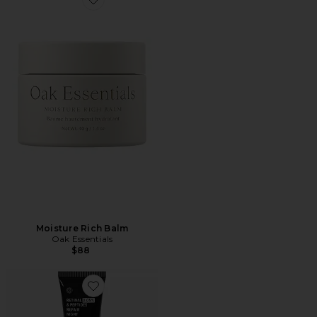
Favorite Moisture Rich Balm
Moisture Rich Balm
Oak Essentials
$88
Favorite 0.05% Retinal & Peptides Advanced Repair N