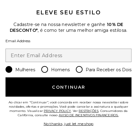
DEWTOPIA 5% DEWTOPIA 5%
ACID NIGHT CRME
OLEHENRIKSEN
ELEVE SEU ESTILO
$60
Cadastre-se na nossa newsletter e ganhe
10% DE
DESCONTO*
, é como ter uma melhor amiga estilosa.
Email Address
Mulheres
Homens
Para Receber os Dois
Favorite Twilight Plumping And Firming Night Cream
CONTINUAR
Ao clicar em "Continuar", você concorda em receber nossa newsletter sobre
novidades, ofertas e promoções. Você pode cancelar a assinatura a qualquer
momento. Visualizar
PRIVACY POLICY
. Ver
RESTRIÇÕES
. Consumidores da
Califórnia, consulte nosso
AVISO DE INCENTIVOS FINANCEIROS.
.
No thanks, just let me shop